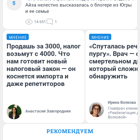
5
Айза нелестно высказалась о блогере из Югры
и ее семье
14 651
1
МНЕНИЕ
МНЕНИЕ
Продашь за 3000, налог
«Спуталась речь
возьмут с 4000. Что
пургу». Врач — о
нам готовит новый
смертельном ди
налоговый закон — он
который сложн
коснется импорта и
обнаружить
даже репетиторов
Ирина Волкова
Главврач клиник
Анастасия Завгородняя
«Реабилитация д
Волковой»
РЕКОМЕНДУЕМ