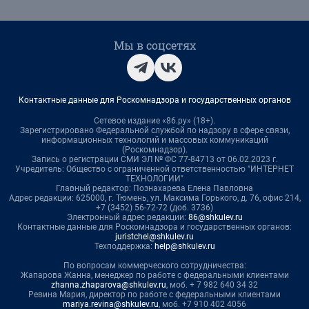
Мы в соцсетях
Контактные данные для Роскомнадзора и государственных органов
Сетевое издание «86.ру» (18+).
Зарегистрировано Федеральной службой по надзору в сфере связи,
информационных технологий и массовых коммуникаций
(Роскомнадзор).
Запись о регистрации СМИ ЭЛ № ФС 77-84713 от 06.02.2023 г.
Учредитель: Общество с ограниченной ответственностью "ИНТЕРНЕТ
ТЕХНОЛОГИИ"
Главный редактор: Познахарева Елена Павловна
Адрес редакции: 625000, г. Тюмень, ул. Максима Горького, д. 76, офис 214,
+7 (3452) 56-72-72 (доб. 3736)
Электронный адрес редакции:
86@shkulev.ru
Контактные данные для Роскомнадзора и государственных органов:
juristchel@shkulev.ru
Техподдержка:
help@shkulev.ru
По вопросам коммерческого сотрудничества:
Жапарова Жанна, менеджер по работе с федеральными клиентами
zhanna.zhaparova@shkulev.ru
, моб. + 7 982 640 34 32
Ревина Мария, директор по работе с федеральными клиентами
mariya.revina@shkulev.ru
, моб. +7 910 402 4056