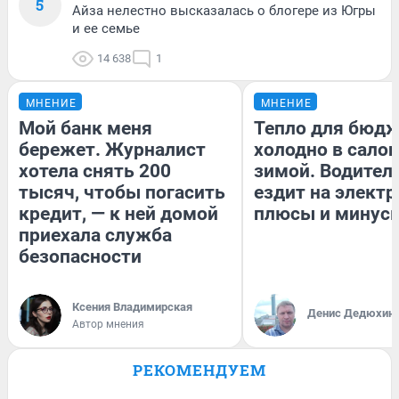
5
Айза нелестно высказалась о блогере из Югры
и ее семье
14 638
1
МНЕНИЕ
МНЕНИЕ
Мой банк меня
Тепло для бюдж
бережет. Журналист
холодно в сало
хотела снять 200
зимой. Водитель
тысяч, чтобы погасить
ездит на электр
кредит, — к ней домой
плюсы и минус
приехала служба
безопасности
Ксения Владимирская
Денис Дедюхин
Автор мнения
РЕКОМЕНДУЕМ