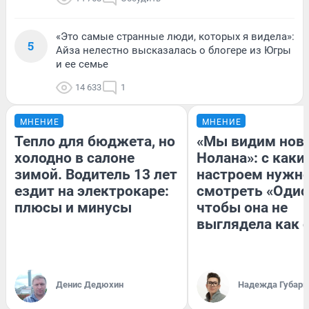
«Это самые странные люди, которых я видела»:
5
Айза нелестно высказалась о блогере из Югры
и ее семье
14 633
1
МНЕНИЕ
МНЕНИЕ
Тепло для бюджета, но
«Мы видим нов
холодно в салоне
Нолана»: с каки
зимой. Водитель 13 лет
настроем нужн
ездит на электрокаре:
смотреть «Одис
плюсы и минусы
чтобы она не
выглядела как 
Денис Дедюхин
Надежда Губарь