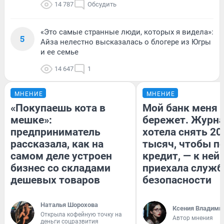
14 787
Обсудить
«Это самые странные люди, которых я видела»:
5
Айза нелестно высказалась о блогере из Югры
и ее семье
14 647
1
МНЕНИЕ
МНЕНИЕ
«Покупаешь кота в
Мой банк меня
мешке»:
бережет. Журн
предприниматель
хотела снять 20
рассказала, как на
тысяч, чтобы п
самом деле устроен
кредит, — к ней
бизнес со складами
приехала служб
дешевых товаров
безопасности
Наталья Шорохова
Ксения Владими
Открыла кофейную точку на
Автор мнения
деньги соцразвития