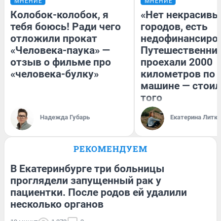
МНЕНИЕ
МНЕНИЕ
Колобок-колобок, я
«Нет некрасивы
тебя боюсь! Ради чего
городов, есть
отложили прокат
недофинансиро
«Человека-паука» —
Путешественни
отзыв о фильме про
проехали 2000
«человека-булку»
километров по 
машине — стоил
того
Надежда Губарь
Екатерина Литк
РЕКОМЕНДУЕМ
В Екатеринбурге три больницы
проглядели запущенный рак у
пациентки. После родов ей удалили
несколько органов