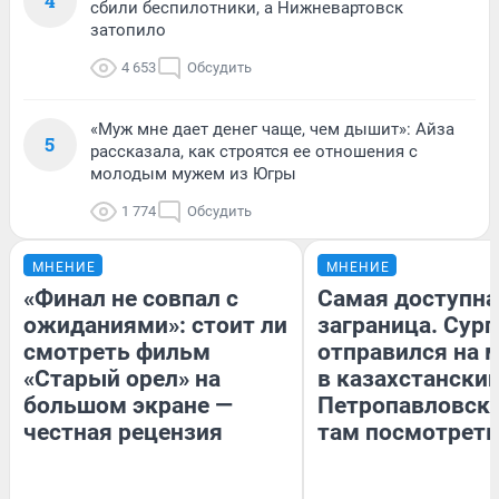
4
сбили беспилотники, а Нижневартовск
затопило
4 653
Обсудить
«Муж мне дает денег чаще, чем дышит»: Айза
5
рассказала, как строятся ее отношения с
молодым мужем из Югры
1 774
Обсудить
МНЕНИЕ
МНЕНИЕ
«Финал не совпал с
Самая доступна
ожиданиями»: стоит ли
заграница. Сур
смотреть фильм
отправился на 
«Старый орел» на
в казахстански
большом экране —
Петропавловск:
честная рецензия
там посмотреть