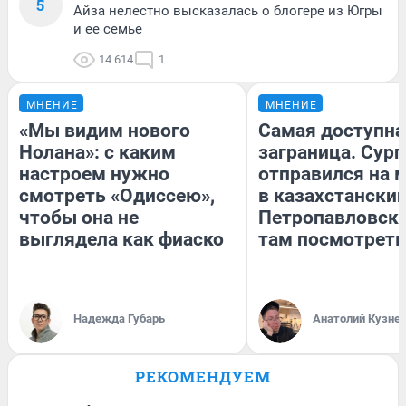
5
Айза нелестно высказалась о блогере из Югры
и ее семье
14 614
1
МНЕНИЕ
МНЕНИЕ
«Мы видим нового
Самая доступна
Нолана»: с каким
заграница. Сур
настроем нужно
отправился на 
смотреть «Одиссею»,
в казахстански
чтобы она не
Петропавловск:
выглядела как фиаско
там посмотреть
Надежда Губарь
Анатолий Кузне
РЕКОМЕНДУЕМ