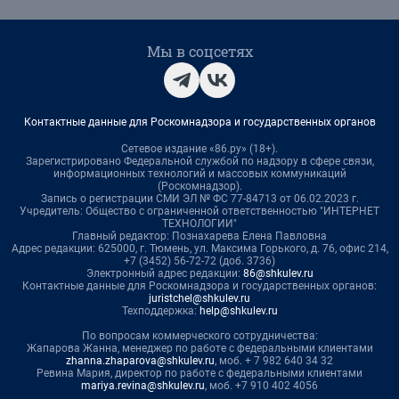
Мы в соцсетях
Контактные данные для Роскомнадзора и государственных органов
Сетевое издание «86.ру» (18+).
Зарегистрировано Федеральной службой по надзору в сфере связи,
информационных технологий и массовых коммуникаций
(Роскомнадзор).
Запись о регистрации СМИ ЭЛ № ФС 77-84713 от 06.02.2023 г.
Учредитель: Общество с ограниченной ответственностью "ИНТЕРНЕТ
ТЕХНОЛОГИИ"
Главный редактор: Познахарева Елена Павловна
Адрес редакции: 625000, г. Тюмень, ул. Максима Горького, д. 76, офис 214,
+7 (3452) 56-72-72 (доб. 3736)
Электронный адрес редакции:
86@shkulev.ru
Контактные данные для Роскомнадзора и государственных органов:
juristchel@shkulev.ru
Техподдержка:
help@shkulev.ru
По вопросам коммерческого сотрудничества:
Жапарова Жанна, менеджер по работе с федеральными клиентами
zhanna.zhaparova@shkulev.ru
, моб. + 7 982 640 34 32
Ревина Мария, директор по работе с федеральными клиентами
mariya.revina@shkulev.ru
, моб. +7 910 402 4056