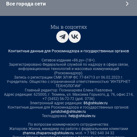
Все города сети
Мы в соцсетях
Контактные данные для Роскомнадзора и государственных органов
Сетевое издание «86.ру» (18+).
Зарегистрировано Федеральной службой по надзору в сфере связи,
информационных технологий и массовых коммуникаций
(Роскомнадзор).
Запись о регистрации СМИ ЭЛ № ФС 77-84713 от 06.02.2023 г.
Учредитель: Общество с ограниченной ответственностью "ИНТЕРНЕТ
ТЕХНОЛОГИИ"
Главный редактор: Познахарева Елена Павловна
Адрес редакции: 625000, г. Тюмень, ул. Максима Горького, д. 76, офис 214,
+7 (3452) 56-72-72 (доб. 3736)
Электронный адрес редакции:
86@shkulev.ru
Контактные данные для Роскомнадзора и государственных органов:
juristchel@shkulev.ru
Техподдержка:
help@shkulev.ru
По вопросам коммерческого сотрудничества:
Жапарова Жанна, менеджер по работе с федеральными клиентами
zhanna.zhaparova@shkulev.ru
, моб. + 7 982 640 34 32