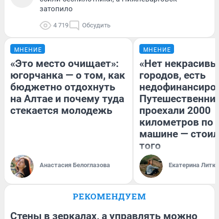
затопило
4 719
Обсудить
МНЕНИЕ
МНЕНИЕ
«Это место очищает»:
«Нет некрасивы
югорчанка — о том, как
городов, есть
бюджетно отдохнуть
недофинансиро
на Алтае и почему туда
Путешественни
стекается молодежь
проехали 2000
километров по 
машине — стоил
того
Анастасия Белоглазова
Екатерина Литк
РЕКОМЕНДУЕМ
Стены в зеркалах, а управлять можно