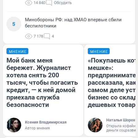
14 840
Обсудить
Минобороны РФ: над ХМАО впервые сбили
5
беспилотники
7 178
4
МНЕНИЕ
МНЕНИЕ
Мой банк меня
«Покупаешь кот
бережет. Журналист
мешке»:
хотела снять 200
предпринимате
тысяч, чтобы погасить
рассказала, как
кредит, — к ней домой
самом деле уст
приехала служба
бизнес со скла
безопасности
дешевых товар
Наталья Шорохо
Ксения Владимирская
Открыла кофейну
Автор мнения
деньги соцразви