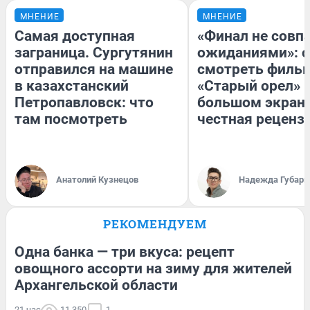
МНЕНИЕ
МНЕНИЕ
Самая доступная
«Финал не совпа
заграница. Сургутянин
ожиданиями»: с
отправился на машине
смотреть филь
в казахстанский
«Старый орел» 
Петропавловск: что
большом экран
там посмотреть
честная реценз
Анатолий Кузнецов
Надежда Губарь
РЕКОМЕНДУЕМ
Одна банка — три вкуса: рецепт
овощного ассорти на зиму для жителей
Архангельской области
21 час
11 350
1