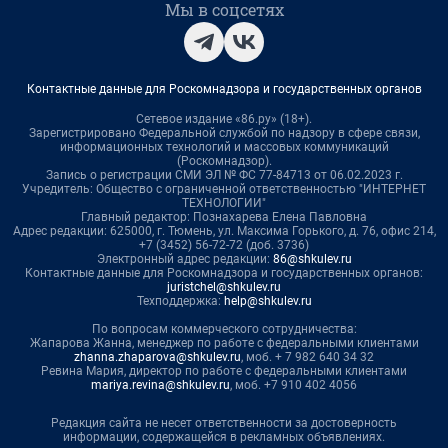
Мы в соцсетях
Контактные данные для Роскомнадзора и государственных органов
Сетевое издание «86.ру» (18+).
Зарегистрировано Федеральной службой по надзору в сфере связи,
информационных технологий и массовых коммуникаций
(Роскомнадзор).
Запись о регистрации СМИ ЭЛ № ФС 77-84713 от 06.02.2023 г.
Учредитель: Общество с ограниченной ответственностью "ИНТЕРНЕТ
ТЕХНОЛОГИИ"
Главный редактор: Познахарева Елена Павловна
Адрес редакции: 625000, г. Тюмень, ул. Максима Горького, д. 76, офис 214,
+7 (3452) 56-72-72 (доб. 3736)
Электронный адрес редакции:
86@shkulev.ru
Контактные данные для Роскомнадзора и государственных органов:
juristchel@shkulev.ru
Техподдержка:
help@shkulev.ru
По вопросам коммерческого сотрудничества:
Жапарова Жанна, менеджер по работе с федеральными клиентами
zhanna.zhaparova@shkulev.ru
, моб. + 7 982 640 34 32
Ревина Мария, директор по работе с федеральными клиентами
mariya.revina@shkulev.ru
, моб. +7 910 402 4056
Редакция сайта не несет ответственности за достоверность
информации, содержащейся в рекламных объявлениях.