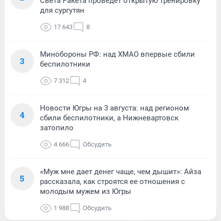
Света Ракета проведет открытую тренировку
для сургутян
17 643
8
Минобороны РФ: над ХМАО впервые сбили
3
беспилотники
7 312
4
Новости Югры на 3 августа: над регионом
4
сбили беспилотники, а Нижневартовск
затопило
4 666
Обсудить
«Муж мне дает денег чаще, чем дышит»: Айза
5
рассказала, как строятся ее отношения с
молодым мужем из Югры
1 988
Обсудить