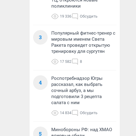
ТЦ, откроются новые
поликлиники
19 336
Обсудить
Популярный фитнес-тренер с
3
мировым именем Света
Ракета проведет открытую
тренировку для сургутян
17 582
8
Роспотребнадзор Югры
4
рассказал, как выбрать
сочный арбуз, а мы
подготовили 3 рецепта
салата с ним
14 834
Обсудить
Минобороны РФ: над ХМАО
5
впервые сбили