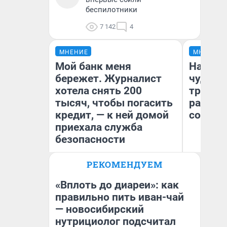
беспилотники
7 142
4
МНЕНИЕ
МНЕНИЕ
Мой банк меня
Наслед
бережет. Журналист
чудом 
хотела снять 200
трансп
тысяч, чтобы погасить
разнес
кредит, — к ней домой
советс
приехала служба
безопасности
Ол
РЕКОМЕНДУЕМ
Бл
Ксения Владимирская
вл
Автор мнения
би
«Вплоть до диареи»: как
правильно пить иван-чай
— новосибирский
нутрициолог подсчитал