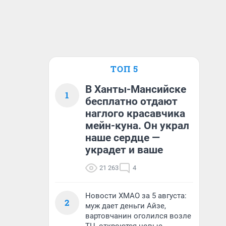
ТОП 5
В Ханты-Мансийске
1
бесплатно отдают
наглого красавчика
мейн-куна. Он украл
наше сердце —
украдет и ваше
21 263
4
Новости ХМАО за 5 августа:
2
муж дает деньги Айзе,
вартовчанин оголился возле