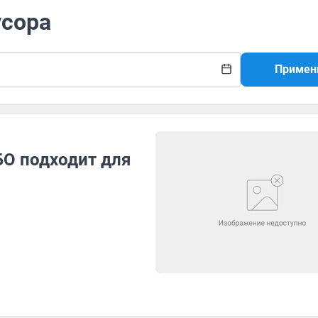
усора
Примен
БО подходит для