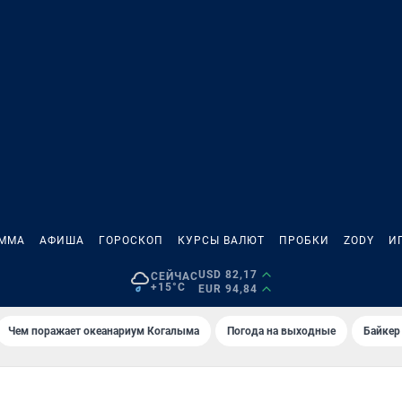
АММА
АФИША
ГОРОСКОП
КУРСЫ ВАЛЮТ
ПРОБКИ
ZODY
И
USD 82,17
СЕЙЧАС
+15°C
EUR 94,84
Чем поражает океанариум Когалыма
Погода на выходные
Байкер