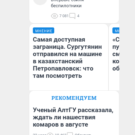
беспилотники
7 081
4
МНЕНИЕ
МНЕНИЕ
Самая доступная
«Спутал
заграница. Сургутянин
пургу».
отправился на машине
смерте
в казахстанский
которы
Петропавловск: что
обнару
там посмотреть
Ир
РЕКОМЕНДУЕМ
Гл
Анатолий Кузнецов
«Р
Во
Ученый АлтГУ рассказала,
ждать ли нашествия
комаров в августе