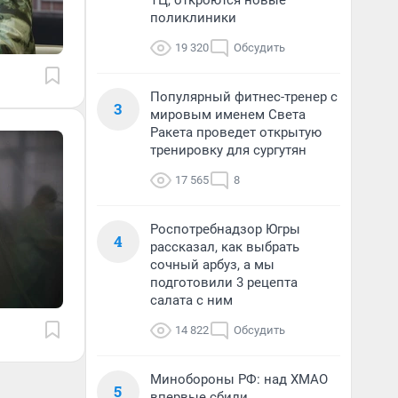
ТЦ, откроются новые
поликлиники
19 320
Обсудить
Популярный фитнес-тренер с
3
мировым именем Света
Ракета проведет открытую
тренировку для сургутян
17 565
8
Роспотребнадзор Югры
4
рассказал, как выбрать
сочный арбуз, а мы
подготовили 3 рецепта
салата с ним
14 822
Обсудить
Минобороны РФ: над ХМАО
5
впервые сбили