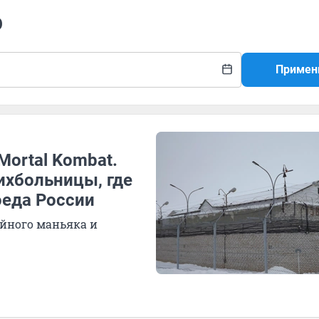
р
Примен
Mortal Kombat.
ихбольницы, где
оеда России
ийного маньяка и