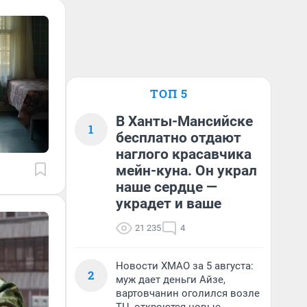
ТОП 5
В Ханты-Мансийске
1
бесплатно отдают
наглого красавчика
мейн-куна. Он украл
наше сердце —
украдет и ваше
21 235
4
Новости ХМАО за 5 августа:
2
муж дает деньги Айзе,
вартовчанин оголился возле