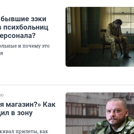
 бывшие зэки
в психбольниц
ерсонала?
ольные и почему это
ся
ЬЮ
бя магазин?» Как
ил в зону
еживал прилеты, как