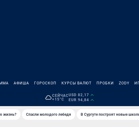
АММА
АФИША
ГОРОСКОП
КУРСЫ ВАЛЮТ
ПРОБКИ
ZODY
И
USD 82,17
СЕЙЧАС
+15°C
EUR 94,84
ую жизнь?
Спасли молодого лебедя
В Сургуте построят новые шко