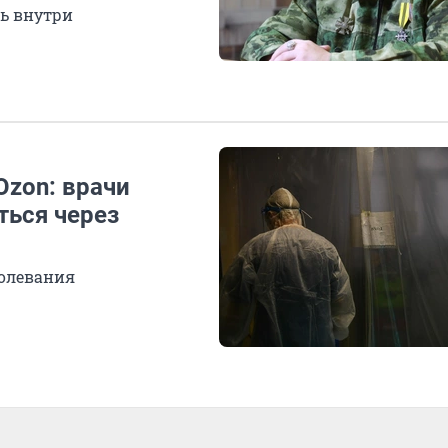
ь внутри
Ozon: врачи
ться через
болевания