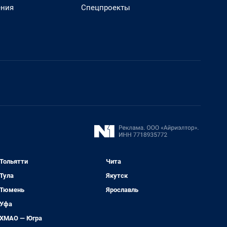
ения
Спецпроекты
Тольятти
Чита
Тула
Якутск
Тюмень
Ярославль
Уфа
ХМАО — Югра