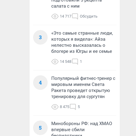
подготовили 3 рецепта
салата с ним
14 717
Обсудить
«Это самые странные люди,
3
которых я видела»: Айза
нелестно высказалась о
блогере из Югры и ее семье
14 548
1
Популярный фитнес-тренер с
4
мировым именем Света
Ракета проведет открытую
тренировку для сургутян
8 475
5
Минобороны РФ: над ХМАО
5
впервые сбили
беспилотники