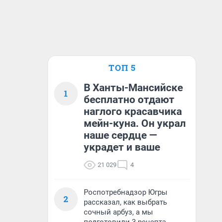
ТОП 5
В Ханты-Мансийске
1
бесплатно отдают
наглого красавчика
мейн-куна. Он украл
наше сердце —
украдет и ваше
21 029
4
Роспотребнадзор Югры
2
рассказал, как выбрать
сочный арбуз, а мы