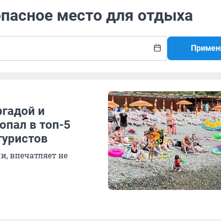
опасное место для отдыха
Примен
ргадой и
опал в топ-5
туристов
и, впечатляет не