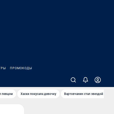
ГРЫ
ПРОМОКОДЫ
л певцом
Хаски покусала девочку
Вартовчанин стал звездой кибер