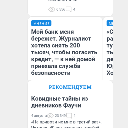
6 556
4
МНЕНИЕ
МНЕНИЕ
Мой банк меня
«Сливо
бережет. Журналист
разоча
хотела снять 200
турист
тысяч, чтобы погасить
тысяч,
кредит, — к ней домой
день гу
приехала служба
Юрског
безопасности
Хогвар
РЕКОМЕНДУЕМ
Ксения Владимирская
Ян
Автор мнения
Ковидные тайны из
дневников Фаучи
4 августа
23 349
1
«Не привози их мне в третий раз».
Читинец 40 лет разводит голубей,