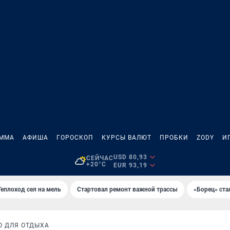
АММА
АФИША
ГОРОСКОП
КУРСЫ ВАЛЮТ
ПРОБКИ
ZODY
И
USD 80,93
СЕЙЧАС
+20°C
EUR 93,19
Теплоход сел на мель
Стартовал ремонт важной трассы
«Борец» ста
О ДЛЯ ОТДЫХА