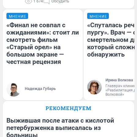
1 674
Обсудить
МНЕНИЕ
МНЕНИЕ
«Финал не совпал с
«Спуталась речь
ожиданиями»: стоит ли
пургу». Врач — о
смотреть фильм
смертельном ди
«Старый орел» на
который сложн
большом экране —
обнаружить
честная рецензия
Ирина Волкова
Главврач клиник
Надежда Губарь
«Реабилитация д
Волковой»
РЕКОМЕНДУЕМ
Выжившая после атаки с кислотой
петербурженка выписалась из
больницы