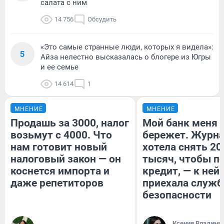
салата с ним
14 756
Обсудить
«Это самые странные люди, которых я видела»:
5
Айза нелестно высказалась о блогере из Югры
и ее семье
14 614
1
МНЕНИЕ
МНЕНИЕ
Продашь за 3000, налог
Мой банк меня
возьмут с 4000. Что
бережет. Журн
нам готовит новый
хотела снять 20
налоговый закон — он
тысяч, чтобы п
коснется импорта и
кредит, — к ней
даже репетиторов
приехала служб
безопасности
Ксения Владими