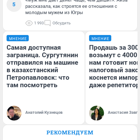
5
рассказала, как строятся ее отношения с
молодым мужем из Югры
1 993
Обсудить
МНЕНИЕ
МНЕНИЕ
Самая доступная
Продашь за 3000
заграница. Сургутянин
возьмут с 4000.
отправился на машине
нам готовит но
в казахстанский
налоговый зако
Петропавловск: что
коснется импор
там посмотреть
даже репетитор
Анатолий Кузнецов
Анастасия Завг
РЕКОМЕНДУЕМ