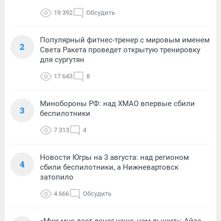
19 392
Обсудить
Популярный фитнес-тренер с мировым именем
2
Света Ракета проведет открытую тренировку
для сургутян
17 643
8
Минобороны РФ: над ХМАО впервые сбили
3
беспилотники
7 313
4
Новости Югры на 3 августа: над регионом
4
сбили беспилотники, а Нижневартовск
затопило
4 666
Обсудить
«Муж мне дает денег чаще, чем дышит»: Айза