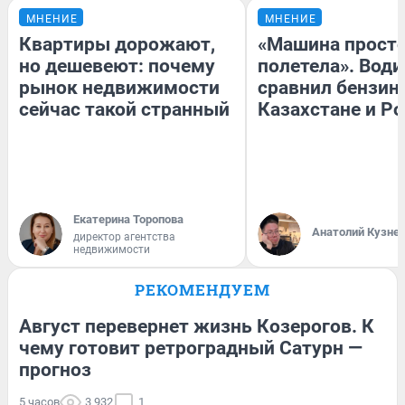
МНЕНИЕ
МНЕНИЕ
Квартиры дорожают,
«Машина прост
но дешевеют: почему
полетела». Води
рынок недвижимости
сравнил бензин
сейчас такой странный
Казахстане и Р
Екатерина Торопова
Анатолий Кузне
директор агентства
недвижимости
РЕКОМЕНДУЕМ
Август перевернет жизнь Козерогов. К
чему готовит ретроградный Сатурн —
прогноз
5 часов
3 932
1