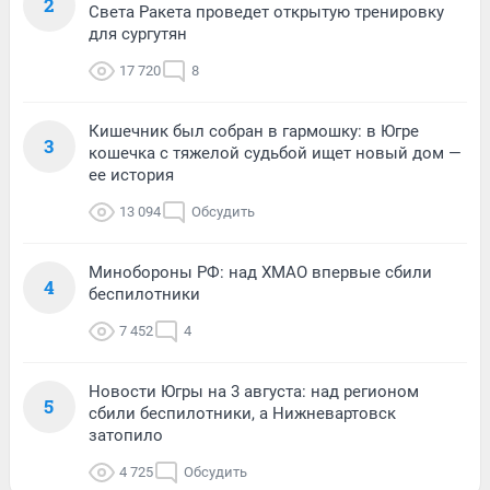
2
Света Ракета проведет открытую тренировку
для сургутян
17 720
8
Кишечник был собран в гармошку: в Югре
3
кошечка с тяжелой судьбой ищет новый дом —
ее история
13 094
Обсудить
Минобороны РФ: над ХМАО впервые сбили
4
беспилотники
7 452
4
Новости Югры на 3 августа: над регионом
5
сбили беспилотники, а Нижневартовск
затопило
4 725
Обсудить