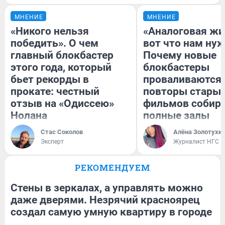
МНЕНИЕ
МНЕНИЕ
«Никого нельзя
«Аналоговая жи
победить». О чем
вот что нам нуж
главный блокбастер
Почему новые
этого года, который
блокбастеры
бьет рекорды в
проваливаются,
прокате: честный
повторы стары
отзыв на «Одиссею»
фильмов собир
Нолана
полные залы
Стас Соколов
Алёна Золотухи
Эксперт
Журналист НГС
РЕКОМЕНДУЕМ
Стены в зеркалах, а управлять можно
даже дверями. Незрячий красноярец
создал самую умную квартиру в городе