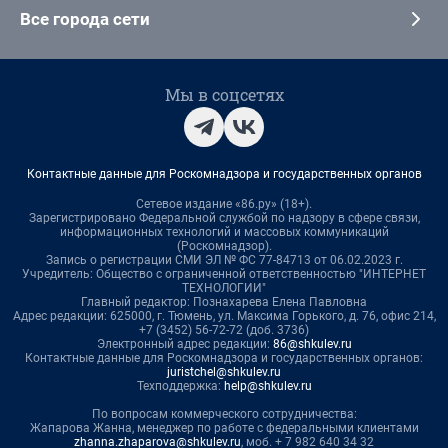
Все города сети
Мы в соцсетях
Контактные данные для Роскомнадзора и государственных органов
Сетевое издание «86.ру» (18+).
Зарегистрировано Федеральной службой по надзору в сфере связи,
информационных технологий и массовых коммуникаций
(Роскомнадзор).
Запись о регистрации СМИ ЭЛ № ФС 77-84713 от 06.02.2023 г.
Учредитель: Общество с ограниченной ответственностью "ИНТЕРНЕТ
ТЕХНОЛОГИИ"
Главный редактор: Познахарева Елена Павловна
Адрес редакции: 625000, г. Тюмень, ул. Максима Горького, д. 76, офис 214,
+7 (3452) 56-72-72 (доб. 3736)
Электронный адрес редакции:
86@shkulev.ru
Контактные данные для Роскомнадзора и государственных органов:
juristchel@shkulev.ru
Техподдержка:
help@shkulev.ru
По вопросам коммерческого сотрудничества:
Жапарова Жанна, менеджер по работе с федеральными клиентами
zhanna.zhaparova@shkulev.ru
, моб. + 7 982 640 34 32