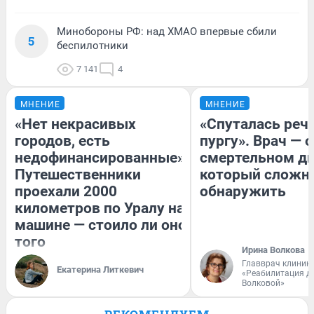
Минобороны РФ: над ХМАО впервые сбили
5
беспилотники
7 141
4
МНЕНИЕ
МНЕНИЕ
«Нет некрасивых
«Спуталась речь
городов, есть
пургу». Врач — о
недофинансированные».
смертельном ди
Путешественники
который сложн
проехали 2000
обнаружить
километров по Уралу на
машине — стоило ли оно
того
Ирина Волкова
Главврач клиник
Екатерина Литкевич
«Реабилитация д
Волковой»