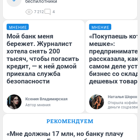
беспилотники
7 212
4
МНЕНИЕ
МНЕНИЕ
Мой банк меня
«Покупаешь кот
бережет. Журналист
мешке»:
хотела снять 200
предпринимате
тысяч, чтобы погасить
рассказала, как
кредит, — к ней домой
самом деле уст
приехала служба
бизнес со скла
безопасности
дешевых товар
Наталья Шорохо
Ксения Владимирская
Открыла кофейну
Автор мнения
деньги соцразви
РЕКОМЕНДУЕМ
«Мне должны 17 млн, но банку плачу