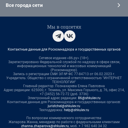
Все города сети
Мы в соцсетях
Контактные данные для Роскомнадзора и государственных органов
Сетевое издание «86.ру» (18+).
Зарегистрировано Федеральной службой по надзору в сфере связи,
информационных технологий и массовых коммуникаций
(Роскомнадзор).
Запись о регистрации СМИ ЭЛ № ФС 77-84713 от 06.02.2023 г.
Учредитель: Общество с ограниченной ответственностью "ИНТЕРНЕТ
ТЕХНОЛОГИИ"
Главный редактор: Познахарева Елена Павловна
Адрес редакции: 625000, г. Тюмень, ул. Максима Горького, д. 76, офис 214,
+7 (3452) 56-72-72 (доб. 3736)
Электронный адрес редакции:
86@shkulev.ru
Контактные данные для Роскомнадзора и государственных органов:
juristchel@shkulev.ru
Техподдержка:
help@shkulev.ru
По вопросам коммерческого сотрудничества:
Жапарова Жанна, менеджер по работе с федеральными клиентами
zhanna.zhaparova@shkulev.ru
, моб. + 7 982 640 34 32