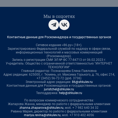
Мы в соцсетях
Контактные данные для Роскомнадзора и государственных органов
Сетевое издание «86.ру» (18+).
Зарегистрировано Федеральной службой по надзору в сфере связи,
информационных технологий и массовых коммуникаций
(Роскомнадзор).
Запись о регистрации СМИ ЭЛ № ФС 77-84713 от 06.02.2023 г.
Учредитель: Общество с ограниченной ответственностью "ИНТЕРНЕТ
ТЕХНОЛОГИИ"
Главный редактор: Познахарева Елена Павловна
Адрес редакции: 625000, г. Тюмень, ул. Максима Горького, д. 76, офис 214,
+7 (3452) 56-72-72 (доб. 3736)
Электронный адрес редакции:
86@shkulev.ru
Контактные данные для Роскомнадзора и государственных органов:
juristchel@shkulev.ru
Техподдержка:
help@shkulev.ru
По вопросам коммерческого сотрудничества:
Жапарова Жанна, менеджер по работе с федеральными клиентами
zhanna.zhaparova@shkulev.ru
, моб. + 7 982 640 34 32
Ревина Мария, директор по работе с федеральными клиентами
mariya.revina@shkulev.ru
, моб. +7 910 402 4056