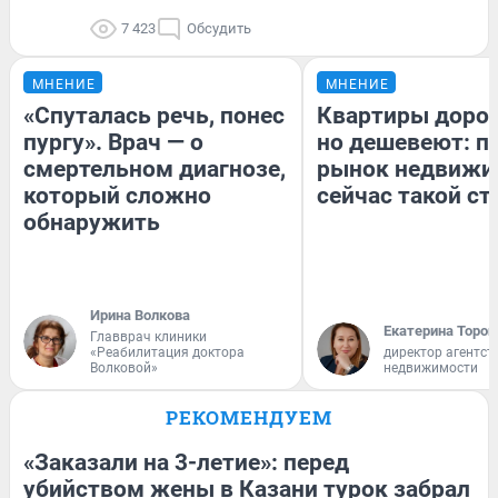
7 423
Обсудить
МНЕНИЕ
МНЕНИЕ
«Спуталась речь, понес
Квартиры доро
пургу». Врач — о
но дешевеют: п
смертельном диагнозе,
рынок недвижи
который сложно
сейчас такой с
обнаружить
Ирина Волкова
Екатерина Тороп
Главврач клиники
«Реабилитация доктора
директор агентст
Волковой»
недвижимости
РЕКОМЕНДУЕМ
«Заказали на 3-летие»: перед
убийством жены в Казани турок забрал