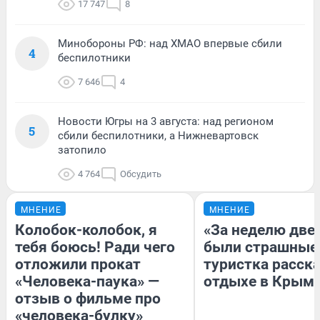
17 747
8
Минобороны РФ: над ХМАО впервые сбили
4
беспилотники
7 646
4
Новости Югры на 3 августа: над регионом
5
сбили беспилотники, а Нижневартовск
затопило
4 764
Обсудить
МНЕНИЕ
МНЕНИЕ
Колобок-колобок, я
«За неделю две
тебя боюсь! Ради чего
были страшные
отложили прокат
туристка расска
«Человека-паука» —
отдыхе в Крым
отзыв о фильме про
«человека-булку»