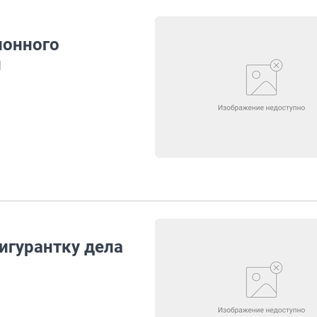
ионного
й
игурантку дела