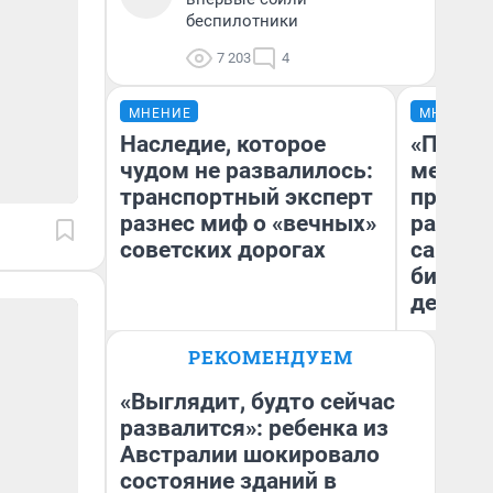
беспилотники
7 203
4
МНЕНИЕ
МНЕНИЕ
Наследие, которое
«Покуп
чудом не развалилось:
мешке»
транспортный эксперт
предпр
разнес миф о «вечных»
рассказ
советских дорогах
самом 
бизнес
дешевы
Олег Арефьев
РЕКОМЕНДУЕМ
На
Блогер, предприниматель,
владелец в транспортном
От
бизнесе
де
«Выглядит, будто сейчас
развалится»: ребенка из
Австралии шокировало
состояние зданий в