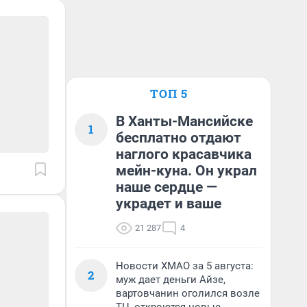
ТОП 5
В Ханты-Мансийске
1
бесплатно отдают
наглого красавчика
мейн-куна. Он украл
наше сердце —
украдет и ваше
21 287
4
Новости ХМАО за 5 августа:
2
муж дает деньги Айзе,
вартовчанин оголился возле