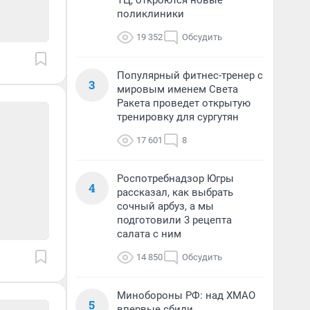
ТЦ, откроются новые
поликлиники
19 352
Обсудить
Популярный фитнес-тренер с
3
мировым именем Света
Ракета проведет открытую
тренировку для сургутян
17 601
8
Роспотребнадзор Югры
4
рассказал, как выбрать
сочный арбуз, а мы
подготовили 3 рецепта
салата с ним
14 850
Обсудить
Минобороны РФ: над ХМАО
5
впервые сбили