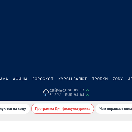
АММА
АФИША
ГОРОСКОП
КУРСЫ ВАЛЮТ
ПРОБКИ
ZODY
И
USD 82,17
СЕЙЧАС
+17°C
EUR 94,84
луются на воду
Программа Дня физкультурника
Чем поражает оке