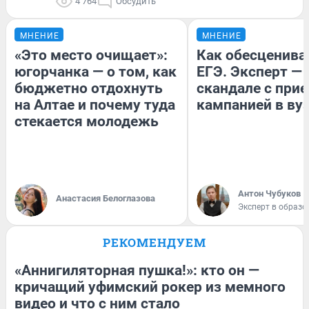
4 764
Обсудить
МНЕНИЕ
МНЕНИЕ
«Это место очищает»:
Как обесценива
югорчанка — о том, как
ЕГЭ. Эксперт — 
бюджетно отдохнуть
скандале с при
на Алтае и почему туда
кампанией в ву
стекается молодежь
Антон Чубуков
Анастасия Белоглазова
Эксперт в образо
РЕКОМЕНДУЕМ
«Аннигиляторная пушка!»: кто он —
кричащий уфимский рокер из мемного
видео и что с ним стало