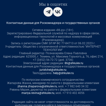
Мы в соцсетях
Контактные данные для Роскомнадзора и государственных органов
Сетевое издание «86.ру» (18+).
Зарегистрировано Федеральной службой по надзору в сфере связи,
информационных технологий и массовых коммуникаций
(Роскомнадзор).
Запись о регистрации СМИ ЭЛ № ФС 77-84713 от 06.02.2023 г.
Учредитель: Общество с ограниченной ответственностью "ИНТЕРНЕТ
ТЕХНОЛОГИИ"
Главный редактор: Познахарева Елена Павловна
Адрес редакции: 625000, г. Тюмень, ул. Максима Горького, д. 76, офис 214,
+7 (3452) 56-72-72 (доб. 3736)
Электронный адрес редакции:
86@shkulev.ru
Контактные данные для Роскомнадзора и государственных органов:
juristchel@shkulev.ru
Техподдержка:
help@shkulev.ru
По вопросам коммерческого сотрудничества:
Жапарова Жанна, менеджер по работе с федеральными клиентами
zhanna.zhaparova@shkulev.ru
, моб. + 7 982 640 34 32
Ревина Мария, директор по работе с федеральными клиентами
mariya.revina@shkulev.ru
, моб. +7 910 402 4056
Редакция сайта не несет ответственности за достоверность
информации, содержащейся в рекламных объявлениях.