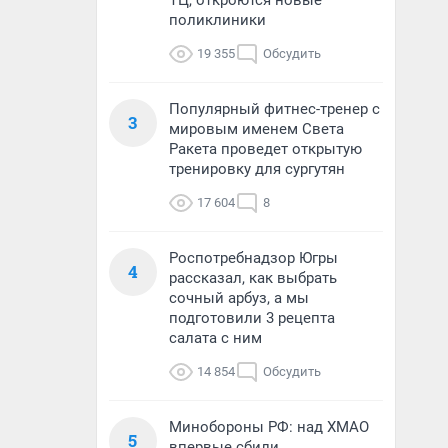
ТЦ, откроются новые
поликлиники
19 355
Обсудить
Популярный фитнес-тренер с
3
мировым именем Света
Ракета проведет открытую
тренировку для сургутян
17 604
8
Роспотребнадзор Югры
4
рассказал, как выбрать
сочный арбуз, а мы
подготовили 3 рецепта
салата с ним
14 854
Обсудить
Минобороны РФ: над ХМАО
5
впервые сбили