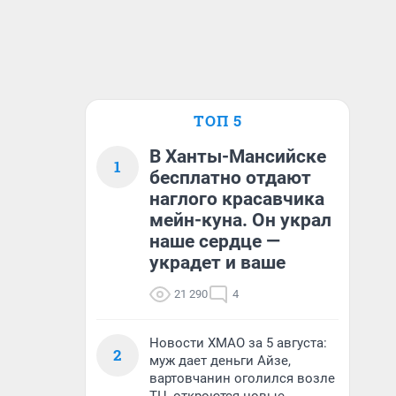
ТОП 5
В Ханты-Мансийске
1
бесплатно отдают
наглого красавчика
мейн-куна. Он украл
наше сердце —
украдет и ваше
21 290
4
Новости ХМАО за 5 августа:
2
муж дает деньги Айзе,
вартовчанин оголился возле