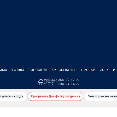
АММА
АФИША
ГОРОСКОП
КУРСЫ ВАЛЮТ
ПРОБКИ
ZODY
И
USD 82,17
СЕЙЧАС
+17°C
EUR 94,84
луются на воду
Программа Дня физкультурника
Чем поражает оке