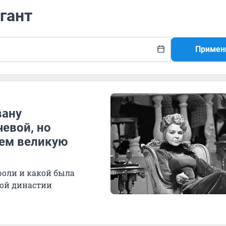
гант
Примен
вану
чевой, но
аем великую
роли и какой была
ной династии