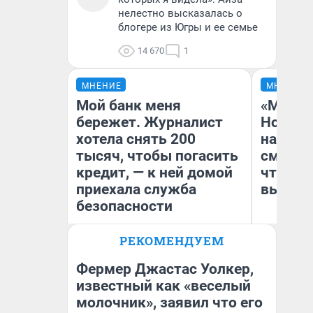
нелестно высказалась о
блогере из Югры и ее семье
14 670
1
МНЕНИЕ
МНЕНИЕ
Мой банк меня
«Мы ви
бережет. Журналист
Нолана
хотела снять 200
настро
тысяч, чтобы погасить
смотре
кредит, — к ней домой
чтобы 
приехала служба
выгляд
безопасности
РЕКОМЕНДУЕМ
Ксения Владимирская
На
Автор мнения
Фермер Джастас Уолкер,
известный как «веселый
молочник», заявил что его