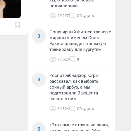
ТЦ, откроются новые
поликлиники
19 297
Обсудить
Популярный фитнес-тренер с
3
мировым именем Света
Ракета проведет открытую
тренировку для сургутян
17 523
8
Роспотребнадзор Югры
4
рассказал, как выбрать
сочный арбуз, а мы
подготовили 3 рецепта
салата с ним
14 804
Обсудить
«Это самые странные люди,
5
которых я видела»: Айза