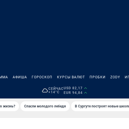
АММА
АФИША
ГОРОСКОП
КУРСЫ ВАЛЮТ
ПРОБКИ
ZODY
И
USD 82,17
СЕЙЧАС
+14°C
EUR 94,84
ую жизнь?
Спасли молодого лебедя
В Сургуте построят новые шко