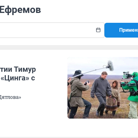
 Ефремов
Примен
утии Тимур
«Цинга» с
Дятлова»