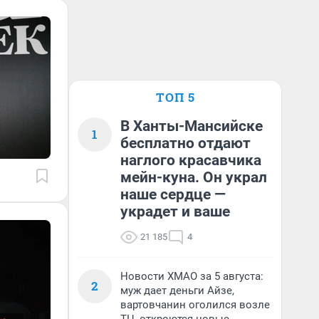
ТОП 5
В Ханты-Мансийске
1
бесплатно отдают
наглого красавчика
мейн-куна. Он украл
наше сердце —
украдет и ваше
21 185
4
Новости ХМАО за 5 августа:
2
муж дает деньги Айзе,
вартовчанин оголился возле