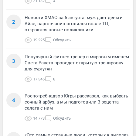
21 132
4
Новости ХМАО за 5 августа: муж дает деньги
2
Айзе, вартовчанин оголился возле ТЦ,
откроются новые поликлиники
19 225
Обсудить
Популярный фитнес-тренер с мировым именем
3
Света Ракета проведет открытую тренировку
для сургутян
17 346
8
Роспотребнадзор Югры рассказал, как выбрать
4
сочный арбуз, а мы подготовили 3 рецепта
салата с ним
14 773
Обсудить
«Это самые странные люди, которых я видела»: