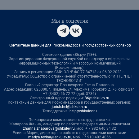
Мы в соцсетях
Контактные данные для Роскомнадзора и государственных органов
Сетевое издание «86.ру» (18+).
Зарегистрировано Федеральной службой по надзору в сфере связи,
информационных технологий и массовых коммуникаций
(Роскомнадзор).
Запись о регистрации СМИ ЭЛ № ФС 77-84713 от 06.02.2023 г.
Учредитель: Общество с ограниченной ответственностью "ИНТЕРНЕТ
ТЕХНОЛОГИИ"
Главный редактор: Познахарева Елена Павловна
Адрес редакции: 625000, г. Тюмень, ул. Максима Горького, д. 76, офис 214,
+7 (3452) 56-72-72 (доб. 3736)
Электронный адрес редакции:
86@shkulev.ru
Контактные данные для Роскомнадзора и государственных органов:
juristchel@shkulev.ru
Техподдержка:
help@shkulev.ru
По вопросам коммерческого сотрудничества:
Жапарова Жанна, менеджер по работе с федеральными клиентами
zhanna.zhaparova@shkulev.ru
, моб. + 7 982 640 34 32
Ревина Мария, директор по работе с федеральными клиентами
mariya.revina@shkulev.ru
, моб. +7 910 402 4056