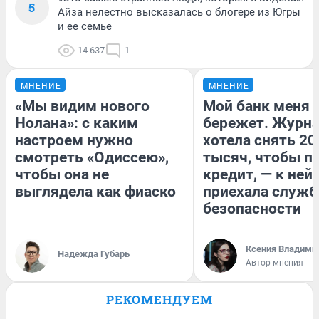
5
Айза нелестно высказалась о блогере из Югры
и ее семье
14 637
1
МНЕНИЕ
МНЕНИЕ
«Мы видим нового
Мой банк меня
Нолана»: с каким
бережет. Журн
настроем нужно
хотела снять 20
смотреть «Одиссею»,
тысяч, чтобы п
чтобы она не
кредит, — к ней
выглядела как фиаско
приехала служб
безопасности
Ксения Владими
Надежда Губарь
Автор мнения
РЕКОМЕНДУЕМ