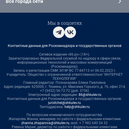
Все города сети
Мы в соцсетях
Контактные данные для Роскомнадзора и государственных органов
Сетевое издание «86.ру» (18+).
Зарегистрировано Федеральной службой по надзору в сфере связи,
информационных технологий и массовых коммуникаций
(Роскомнадзор).
Запись о регистрации СМИ ЭЛ № ФС 77-84713 от 06.02.2023 г.
Учредитель: Общество с ограниченной ответственностью "ИНТЕРНЕТ
ТЕХНОЛОГИИ"
Главный редактор: Познахарева Елена Павловна
Адрес редакции: 625000, г. Тюмень, ул. Максима Горького, д. 76, офис 214,
+7 (3452) 56-72-72 (доб. 3736)
Электронный адрес редакции:
86@shkulev.ru
Контактные данные для Роскомнадзора и государственных органов:
juristchel@shkulev.ru
Техподдержка:
help@shkulev.ru
По вопросам коммерческого сотрудничества:
Жапарова Жанна, менеджер по работе с федеральными клиентами
zhanna.zhaparova@shkulev.ru
, моб. + 7 982 640 34 32
Ревина Мария, директор по работе с федеральными клиентами