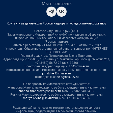
Мы в соцсетях
Контактные данные для Роскомнадзора и государственных органов
Сетевое издание «86.ру» (18+).
Зарегистрировано Федеральной службой по надзору в сфере связи,
информационных технологий и массовых коммуникаций
(Роскомнадзор).
Запись о регистрации СМИ ЭЛ № ФС 77-84713 от 06.02.2023 г.
Учредитель: Общество с ограниченной ответственностью "ИНТЕРНЕТ
ТЕХНОЛОГИИ"
Главный редактор: Познахарева Елена Павловна
Адрес редакции: 625000, г. Тюмень, ул. Максима Горького, д. 76, офис 214,
+7 (3452) 56-72-72 (доб. 3736)
Электронный адрес редакции:
86@shkulev.ru
Контактные данные для Роскомнадзора и государственных органов:
juristchel@shkulev.ru
Техподдержка:
help@shkulev.ru
По вопросам коммерческого сотрудничества:
Жапарова Жанна, менеджер по работе с федеральными клиентами
zhanna.zhaparova@shkulev.ru
, моб. + 7 982 640 34 32
Ревина Мария, директор по работе с федеральными клиентами
mariya.revina@shkulev.ru
, моб. +7 910 402 4056
Редакция сайта не несет ответственности за достоверность
информации, содержащейся в рекламных объявлениях.