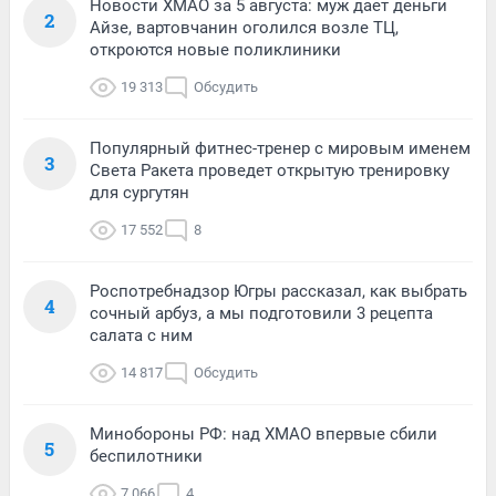
Новости ХМАО за 5 августа: муж дает деньги
2
Айзе, вартовчанин оголился возле ТЦ,
откроются новые поликлиники
19 313
Обсудить
Популярный фитнес-тренер с мировым именем
3
Света Ракета проведет открытую тренировку
для сургутян
17 552
8
Роспотребнадзор Югры рассказал, как выбрать
4
сочный арбуз, а мы подготовили 3 рецепта
салата с ним
14 817
Обсудить
Минобороны РФ: над ХМАО впервые сбили
5
беспилотники
7 066
4