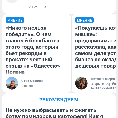
7 172
4
МНЕНИЕ
МНЕНИЕ
«Никого нельзя
«Покупаешь кот
победить». О чем
мешке»:
главный блокбастер
предпринимате
этого года, который
рассказала, как
бьет рекорды в
самом деле уст
прокате: честный
бизнес со скла
отзыв на «Одиссею»
дешевых товар
Нолана
Наталья Шорохо
Стас Соколов
Открыла кофейну
Эксперт
деньги соцразви
РЕКОМЕНДУЕМ
Не нужно выбрасывать и сжигать
ботву помидоров и картофеля! Как я