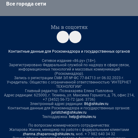
Все города сети
Мы в соцсетях
Контактные данные для Роскомнадзора и государственных органов
Сетевое издание «86.ру» (18+).
Зарегистрировано Федеральной службой по надзору в сфере связи,
информационных технологий и массовых коммуникаций
(Роскомнадзор).
Запись о регистрации СМИ ЭЛ № ФС 77-84713 от 06.02.2023 г.
Учредитель: Общество с ограниченной ответственностью "ИНТЕРНЕТ
ТЕХНОЛОГИИ"
Главный редактор: Познахарева Елена Павловна
Адрес редакции: 625000, г. Тюмень, ул. Максима Горького, д. 76, офис 214,
+7 (3452) 56-72-72 (доб. 3736)
Электронный адрес редакции:
86@shkulev.ru
Контактные данные для Роскомнадзора и государственных органов:
juristchel@shkulev.ru
Техподдержка:
help@shkulev.ru
По вопросам коммерческого сотрудничества:
Жапарова Жанна, менеджер по работе с федеральными клиентами
zhanna.zhaparova@shkulev.ru
, моб. + 7 982 640 34 32