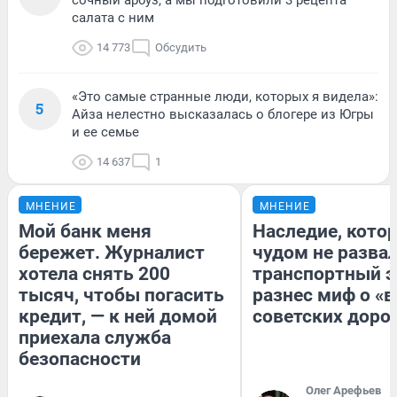
сочный арбуз, а мы подготовили 3 рецепта
салата с ним
14 773
Обсудить
«Это самые странные люди, которых я видела»:
5
Айза нелестно высказалась о блогере из Югры
и ее семье
14 637
1
МНЕНИЕ
МНЕНИЕ
Мой банк меня
Наследие, кото
бережет. Журналист
чудом не разва
хотела снять 200
транспортный э
тысяч, чтобы погасить
разнес миф о «
кредит, — к ней домой
советских доро
приехала служба
безопасности
Олег Арефьев