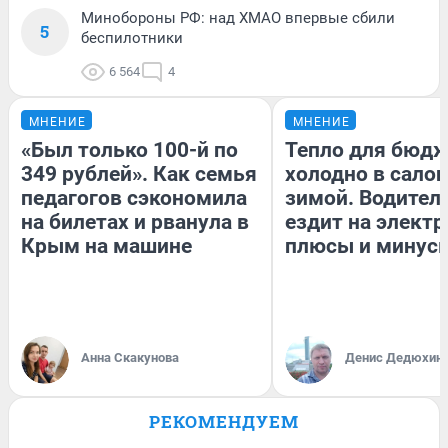
Минобороны РФ: над ХМАО впервые сбили
5
беспилотники
6 564
4
МНЕНИЕ
МНЕНИЕ
«Был только 100-й по
Тепло для бюдж
349 рублей». Как семья
холодно в сало
педагогов сэкономила
зимой. Водитель
на билетах и рванула в
ездит на электр
Крым на машине
плюсы и минус
Анна Скакунова
Денис Дедюхин
РЕКОМЕНДУЕМ