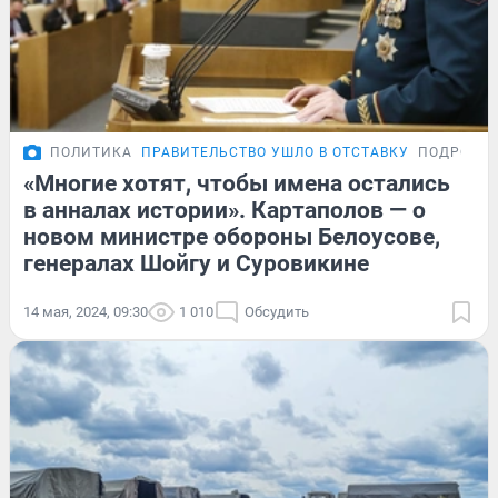
ПОЛИТИКА
ПРАВИТЕЛЬСТВО УШЛО В ОТСТАВКУ
ПОДРОБН
«Многие хотят, чтобы имена остались
в анналах истории». Картаполов — о
новом министре обороны Белоусове,
генералах Шойгу и Суровикине
14 мая, 2024, 09:30
1 010
Обсудить