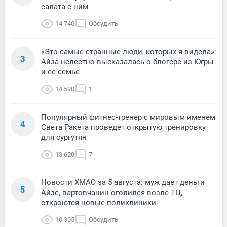
салата с ним
14 740
Обсудить
«Это самые странные люди, которых я видела»:
3
Айза нелестно высказалась о блогере из Югры
и ее семье
14 590
1
Популярный фитнес-тренер с мировым именем
4
Света Ракета проведет открытую тренировку
для сургутян
13 620
7
Новости ХМАО за 5 августа: муж дает деньги
5
Айзе, вартовчанин оголился возле ТЦ,
откроются новые поликлиники
10 305
Обсудить