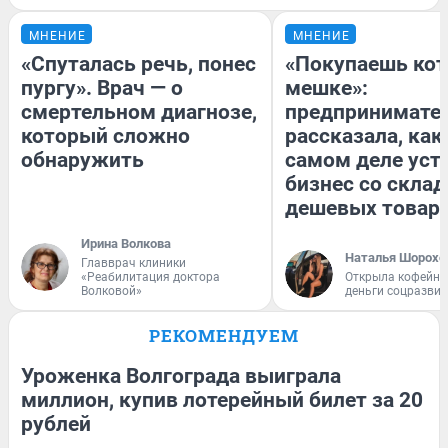
МНЕНИЕ
МНЕНИЕ
«Спуталась речь, понес
«Покупаешь кот
пургу». Врач — о
мешке»:
смертельном диагнозе,
предпринимате
который сложно
рассказала, как
обнаружить
самом деле уст
бизнес со скла
дешевых товар
Ирина Волкова
Наталья Шорохо
Главврач клиники
«Реабилитация доктора
Открыла кофейну
Волковой»
деньги соцразви
РЕКОМЕНДУЕМ
Уроженка Волгограда выиграла
миллион, купив лотерейный билет за 20
рублей