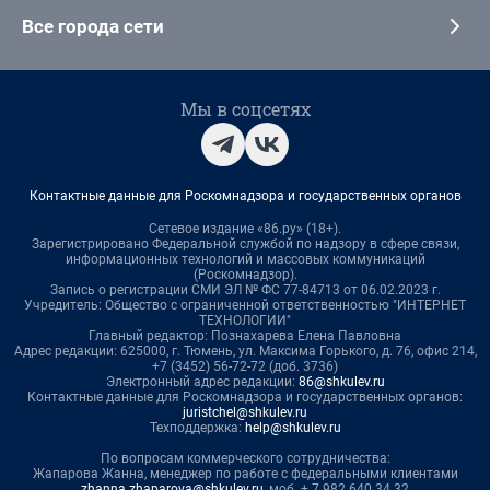
Все города сети
Мы в соцсетях
Контактные данные для Роскомнадзора и государственных органов
Сетевое издание «86.ру» (18+).
Зарегистрировано Федеральной службой по надзору в сфере связи,
информационных технологий и массовых коммуникаций
(Роскомнадзор).
Запись о регистрации СМИ ЭЛ № ФС 77-84713 от 06.02.2023 г.
Учредитель: Общество с ограниченной ответственностью "ИНТЕРНЕТ
ТЕХНОЛОГИИ"
Главный редактор: Познахарева Елена Павловна
Адрес редакции: 625000, г. Тюмень, ул. Максима Горького, д. 76, офис 214,
+7 (3452) 56-72-72 (доб. 3736)
Электронный адрес редакции:
86@shkulev.ru
Контактные данные для Роскомнадзора и государственных органов:
juristchel@shkulev.ru
Техподдержка:
help@shkulev.ru
По вопросам коммерческого сотрудничества:
Жапарова Жанна, менеджер по работе с федеральными клиентами
zhanna.zhaparova@shkulev.ru
, моб. + 7 982 640 34 32