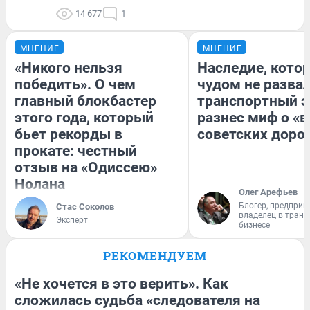
14 677
1
МНЕНИЕ
МНЕНИЕ
«Никого нельзя
Наследие, кото
победить». О чем
чудом не разва
главный блокбастер
транспортный э
этого года, который
разнес миф о «
бьет рекорды в
советских доро
прокате: честный
отзыв на «Одиссею»
Нолана
Олег Арефьев
Блогер, предприн
Стас Соколов
владелец в тран
Эксперт
бизнесе
РЕКОМЕНДУЕМ
«Не хочется в это верить». Как
сложилась судьба «следователя на