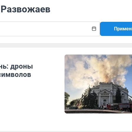
л Развожаев
Примен
онь: дроны
 символов