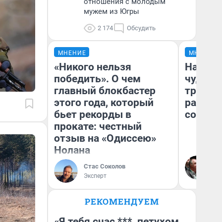
отношения с молодым
мужем из Югры
2 174
Обсудить
МНЕНИЕ
МНЕНИЕ
«Никого нельзя
Наслед
победить». О чем
чудом 
главный блокбастер
трансп
этого года, который
разнес
бьет рекорды в
советс
прокате: честный
отзыв на «Одиссею»
Нолана
Ол
Бл
Стас Соколов
вл
Эксперт
би
РЕКОМЕНДУЕМ
«Я тебя счас ***, петухом