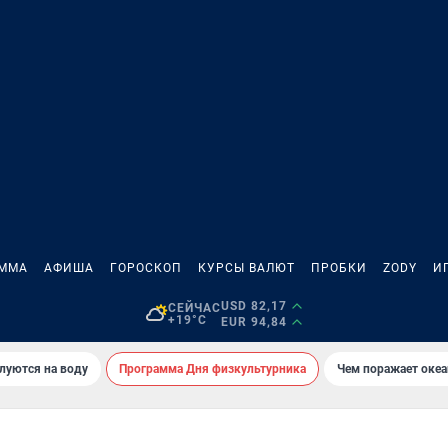
АММА
АФИША
ГОРОСКОП
КУРСЫ ВАЛЮТ
ПРОБКИ
ZODY
И
USD 82,17
СЕЙЧАС
+19°C
EUR 94,84
луются на воду
Программа Дня физкультурника
Чем поражает оке