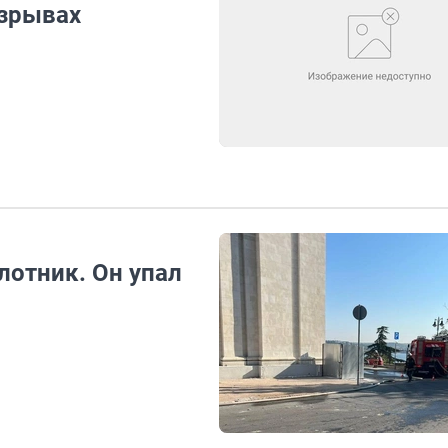
взрывах
лотник. Он упал