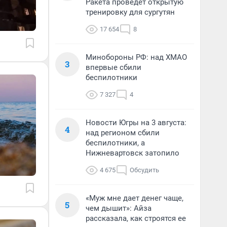
Ракета проведет открытую
тренировку для сургутян
17 654
8
Минобороны РФ: над ХМАО
3
впервые сбили
беспилотники
7 327
4
Новости Югры на 3 августа:
4
над регионом сбили
беспилотники, а
Нижневартовск затопило
4 675
Обсудить
«Муж мне дает денег чаще,
5
чем дышит»: Айза
рассказала, как строятся ее