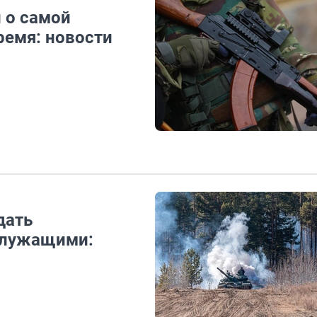
 о самой
ремя: новости
дать
служащими: