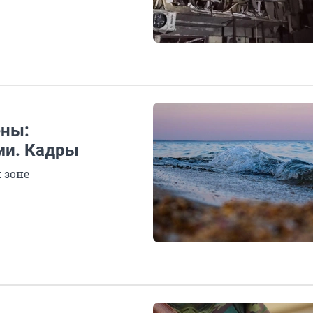
ены:
ми. Кадры
 зоне