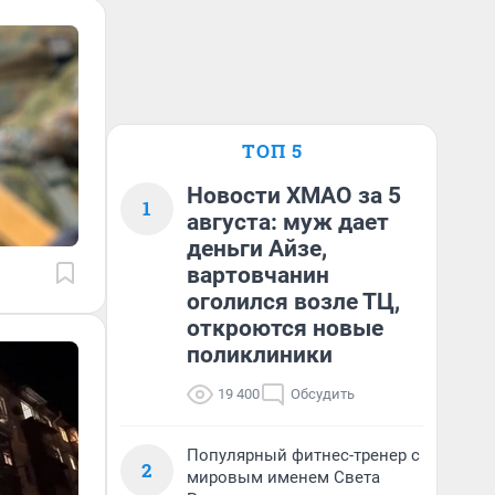
ТОП 5
Новости ХМАО за 5
1
августа: муж дает
деньги Айзе,
вартовчанин
оголился возле ТЦ,
откроются новые
поликлиники
19 400
Обсудить
Популярный фитнес-тренер с
2
мировым именем Света