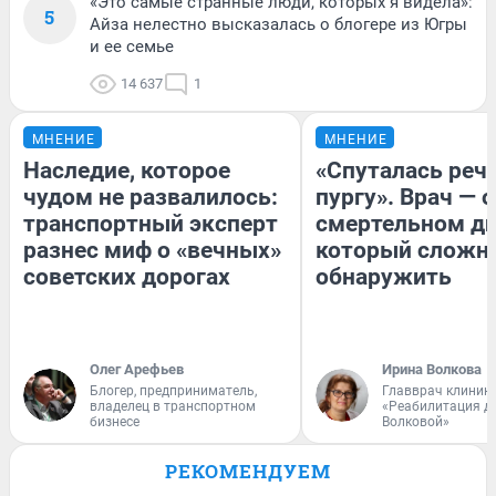
«Это самые странные люди, которых я видела»:
5
Айза нелестно высказалась о блогере из Югры
и ее семье
14 637
1
МНЕНИЕ
МНЕНИЕ
Наследие, которое
«Спуталась речь
чудом не развалилось:
пургу». Врач — о
транспортный эксперт
смертельном ди
разнес миф о «вечных»
который сложн
советских дорогах
обнаружить
Олег Арефьев
Ирина Волкова
Блогер, предприниматель,
Главврач клиник
владелец в транспортном
«Реабилитация д
бизнесе
Волковой»
РЕКОМЕНДУЕМ