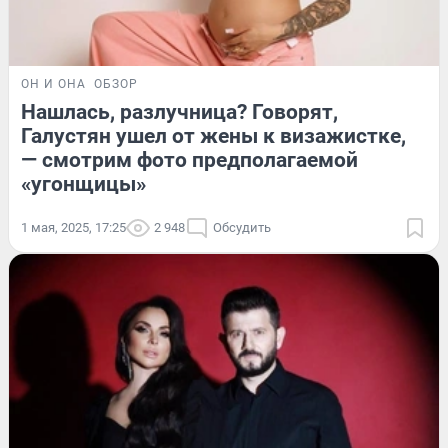
ОН И ОНА
ОБЗОР
Нашлась, разлучница? Говорят,
Галустян ушел от жены к визажистке,
— смотрим фото предполагаемой
«угонщицы»
1 мая, 2025, 17:25
2 948
Обсудить