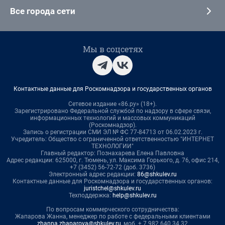
Все города сети
Мы в соцсетях
Контактные данные для Роскомнадзора и государственных органов
Сетевое издание «86.ру» (18+).
Зарегистрировано Федеральной службой по надзору в сфере связи,
информационных технологий и массовых коммуникаций
(Роскомнадзор).
Запись о регистрации СМИ ЭЛ № ФС 77-84713 от 06.02.2023 г.
Учредитель: Общество с ограниченной ответственностью "ИНТЕРНЕТ
ТЕХНОЛОГИИ"
Главный редактор: Познахарева Елена Павловна
Адрес редакции: 625000, г. Тюмень, ул. Максима Горького, д. 76, офис 214,
+7 (3452) 56-72-72 (доб. 3736)
Электронный адрес редакции:
86@shkulev.ru
Контактные данные для Роскомнадзора и государственных органов:
juristchel@shkulev.ru
Техподдержка:
help@shkulev.ru
По вопросам коммерческого сотрудничества:
Жапарова Жанна, менеджер по работе с федеральными клиентами
zhanna.zhaparova@shkulev.ru
, моб. + 7 982 640 34 32