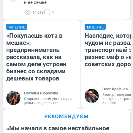
и ее семье
14 619
1
МНЕНИЕ
МНЕНИЕ
«Покупаешь кота в
Наследие, кото
мешке»:
чудом не разва
предприниматель
транспортный э
рассказала, как на
разнес миф о «
самом деле устроен
советских доро
бизнес со складами
дешевых товаров
Олег Арефьев
Наталья Шорохова
Блогер, предприн
Открыла кофейную точку на
владелец в тран
деньги соцразвития
бизнесе
РЕКОМЕНДУЕМ
«Мы начали в самое нестабильное