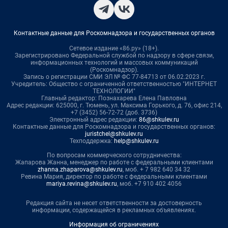
Контактные данные для Роскомнадзора и государственных органов
Сетевое издание «86.ру» (18+).
Зарегистрировано Федеральной службой по надзору в сфере связи,
информационных технологий и массовых коммуникаций
(Роскомнадзор).
Запись о регистрации СМИ ЭЛ № ФС 77-84713 от 06.02.2023 г.
Учредитель: Общество с ограниченной ответственностью "ИНТЕРНЕТ
ТЕХНОЛОГИИ"
Главный редактор: Познахарева Елена Павловна
Адрес редакции: 625000, г. Тюмень, ул. Максима Горького, д. 76, офис 214,
+7 (3452) 56-72-72 (доб. 3736)
Электронный адрес редакции:
86@shkulev.ru
Контактные данные для Роскомнадзора и государственных органов:
juristchel@shkulev.ru
Техподдержка:
help@shkulev.ru
По вопросам коммерческого сотрудничества:
Жапарова Жанна, менеджер по работе с федеральными клиентами
zhanna.zhaparova@shkulev.ru
, моб. + 7 982 640 34 32
Ревина Мария, директор по работе с федеральными клиентами
mariya.revina@shkulev.ru
, моб. +7 910 402 4056
Редакция сайта не несет ответственности за достоверность
информации, содержащейся в рекламных объявлениях.
Информация об ограничениях