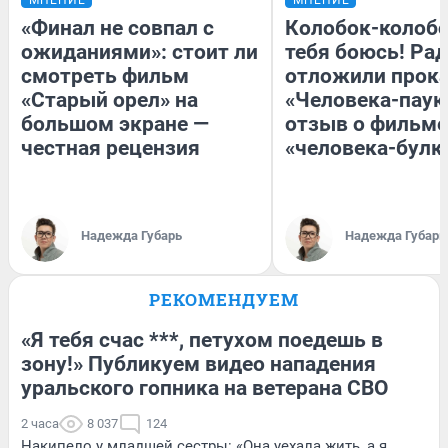
«Финал не совпал с
Колобок-колобо
ожиданиями»: стоит ли
тебя боюсь! Рад
смотреть фильм
отложили прок
«Старый орел» на
«Человека-паук
большом экране —
отзыв о фильме
честная рецензия
«человека-булк
Надежда Губарь
Надежда Губарь
РЕКОМЕНДУЕМ
«Я тебя счас ***, петухом поедешь в
зону!» Публикуем видео нападения
уральского гопника на ветерана СВО
2 часа
8 037
124
Накипело у младшей сестры: «Она уехала жить, а я