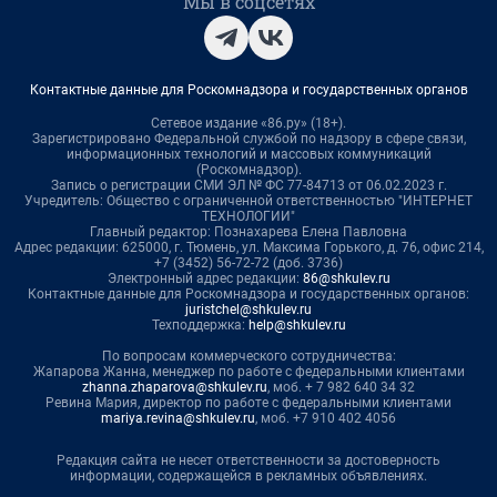
Мы в соцсетях
Контактные данные для Роскомнадзора и государственных органов
Сетевое издание «86.ру» (18+).
Зарегистрировано Федеральной службой по надзору в сфере связи,
информационных технологий и массовых коммуникаций
(Роскомнадзор).
Запись о регистрации СМИ ЭЛ № ФС 77-84713 от 06.02.2023 г.
Учредитель: Общество с ограниченной ответственностью "ИНТЕРНЕТ
ТЕХНОЛОГИИ"
Главный редактор: Познахарева Елена Павловна
Адрес редакции: 625000, г. Тюмень, ул. Максима Горького, д. 76, офис 214,
+7 (3452) 56-72-72 (доб. 3736)
Электронный адрес редакции:
86@shkulev.ru
Контактные данные для Роскомнадзора и государственных органов:
juristchel@shkulev.ru
Техподдержка:
help@shkulev.ru
По вопросам коммерческого сотрудничества:
Жапарова Жанна, менеджер по работе с федеральными клиентами
zhanna.zhaparova@shkulev.ru
, моб. + 7 982 640 34 32
Ревина Мария, директор по работе с федеральными клиентами
mariya.revina@shkulev.ru
, моб. +7 910 402 4056
Редакция сайта не несет ответственности за достоверность
информации, содержащейся в рекламных объявлениях.