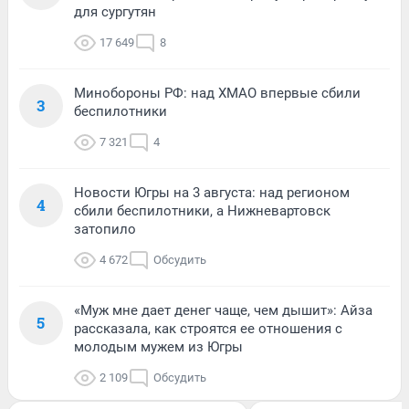
для сургутян
17 649
8
Минобороны РФ: над ХМАО впервые сбили
3
беспилотники
7 321
4
Новости Югры на 3 августа: над регионом
4
сбили беспилотники, а Нижневартовск
затопило
4 672
Обсудить
«Муж мне дает денег чаще, чем дышит»: Айза
5
рассказала, как строятся ее отношения с
молодым мужем из Югры
2 109
Обсудить