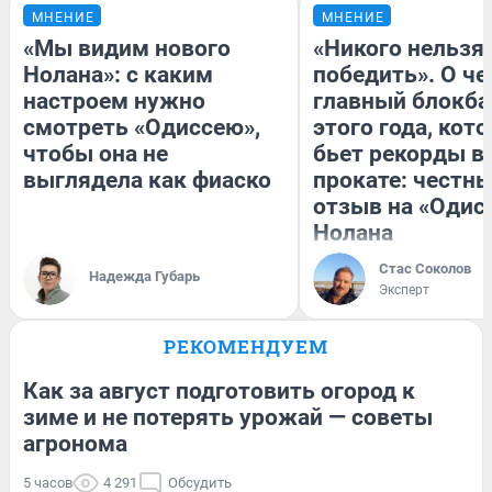
МНЕНИЕ
МНЕНИЕ
«Мы видим нового
«Никого нельзя
Нолана»: с каким
победить». О ч
настроем нужно
главный блокба
смотреть «Одиссею»,
этого года, кот
чтобы она не
бьет рекорды в
выглядела как фиаско
прокате: честн
отзыв на «Одис
Нолана
Стас Соколов
Надежда Губарь
Эксперт
РЕКОМЕНДУЕМ
Как за август подготовить огород к
зиме и не потерять урожай — советы
агронома
5 часов
4 291
Обсудить