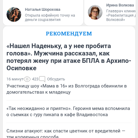
Ирина Волкова
Наталья Шорохова
Главврач клиник
Открыла кофейную точку на
«Реабилитация д
деньги соцразвития
Волковой»
РЕКОМЕНДУЕМ
«Нашел Наденьку, а у нее пробита
голова». Мужчина рассказал, как
потерял жену при атаке БПЛА в Архипо-
Осиповке
16 минут
423
Обсудить
Участницу шоу «Мама в 16» из Волгограда обвинили в
домогательствах к младенцу
«Так неожиданно и приятно». Героиня мема вспомнила
о съемках с гуру пикапа в кафе Владивостока
Слизни атакуют: как спасти цветник от вредителей —
три копеечных способа