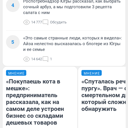
Роспотребнадзор Югры рассказал, как выбрать
4
сочный арбуз, а мы подготовили 3 рецепта
салата с ним
14 777
Обсудить
«Это самые странные люди, которых я видела»:
5
Айза нелестно высказалась о блогере из Югры
и ее семье
14 642
1
МНЕНИЕ
МНЕНИЕ
«Покупаешь кота в
«Спуталась речь
мешке»:
пургу». Врач — о
предприниматель
смертельном ди
рассказала, как на
который сложн
самом деле устроен
обнаружить
бизнес со складами
дешевых товаров