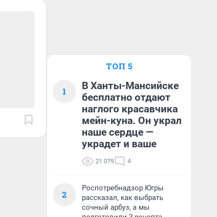
ТОП 5
В Ханты-Мансийске
1
бесплатно отдают
наглого красавчика
мейн-куна. Он украл
наше сердце —
украдет и ваше
21 079
4
Роспотребнадзор Югры
2
рассказал, как выбрать
сочный арбуз, а мы