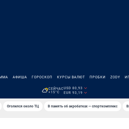
АММА
АФИША
ГОРОСКОП
КУРСЫ ВАЛЮТ
ПРОБКИ
ZODY
И
USD 80,93
СЕЙЧАС
+15°C
EUR 93,19
Оголился около ТЦ
В память об акробатках — спорткомплекс
В