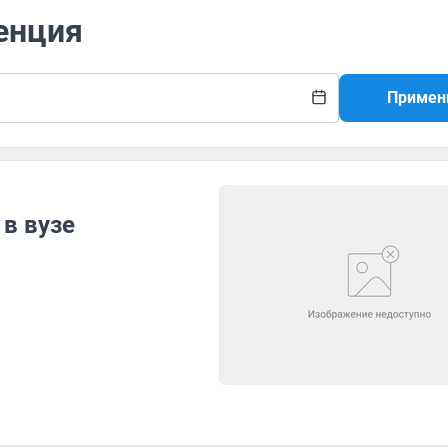
енция
Примен
 в вузе