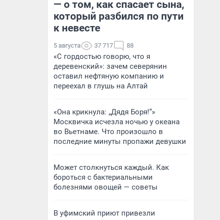
— о том, как спасает сына,
который разбился по пути
к невесте
5 августа
37 717
88
«С гордостью говорю, что я
деревенский»: зачем северянин
оставил нефтяную компанию и
переехал в глушь на Алтай
«Она крикнула: „Дядя Боря!“»
Москвичка исчезла ночью у океана
во Вьетнаме. Что произошло в
последние минуты пропажи девушки
Может столкнуться каждый. Как
бороться с бактериальными
болезнями овощей — советы
В уфимский приют привезли