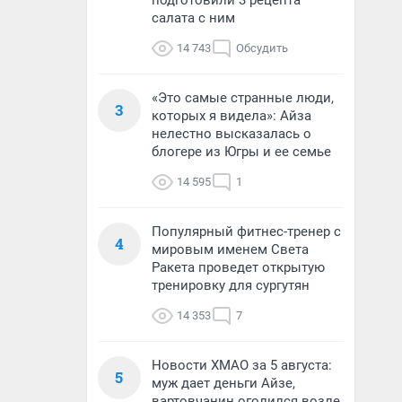
подготовили 3 рецепта
салата с ним
14 743
Обсудить
«Это самые странные люди,
3
которых я видела»: Айза
нелестно высказалась о
блогере из Югры и ее семье
14 595
1
Популярный фитнес-тренер с
4
мировым именем Света
Ракета проведет открытую
тренировку для сургутян
14 353
7
Новости ХМАО за 5 августа:
5
муж дает деньги Айзе,
вартовчанин оголился возле