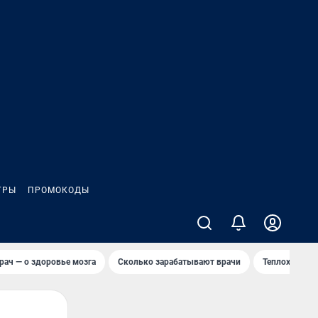
ГРЫ
ПРОМОКОДЫ
рач — о здоровье мозга
Сколько зарабатывают врачи
Теплоход сел