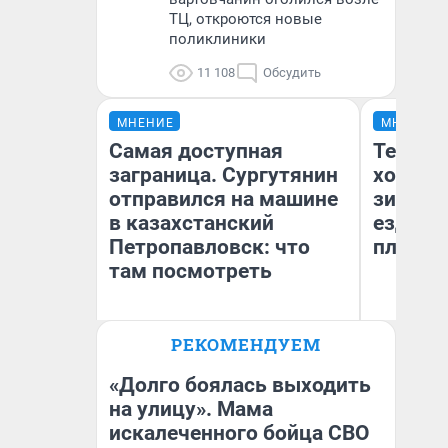
ТЦ, откроются новые
поликлиники
11 108
Обсудить
МНЕНИЕ
МНЕНИЕ
Самая доступная
Тепло 
заграница. Сургутянин
холодн
отправился на машине
зимой.
в казахстанский
ездит н
Петропавловск: что
плюсы 
там посмотреть
РЕКОМЕНДУЕМ
Анатолий Кузнецов
Д
«Долго боялась выходить
на улицу». Мама
искалеченного бойца СВО