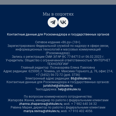
Мы в соцсетях
Контактные данные для Роскомнадзора и государственных органов
Сетевое издание «86.ру» (18+).
Зарегистрировано Федеральной службой по надзору в сфере связи,
информационных технологий и массовых коммуникаций
(Роскомнадзор).
Запись о регистрации СМИ ЭЛ № ФС 77-84713 от 06.02.2023 г.
Учредитель: Общество с ограниченной ответственностью "ИНТЕРНЕТ
ТЕХНОЛОГИИ"
Главный редактор: Познахарева Елена Павловна
Адрес редакции: 625000, г. Тюмень, ул. Максима Горького, д. 76, офис 214,
+7 (3452) 56-72-72 (доб. 3736)
Электронный адрес редакции:
86@shkulev.ru
Контактные данные для Роскомнадзора и государственных органов:
juristchel@shkulev.ru
Техподдержка:
help@shkulev.ru
По вопросам коммерческого сотрудничества:
Жапарова Жанна, менеджер по работе с федеральными клиентами
zhanna.zhaparova@shkulev.ru
, моб. + 7 982 640 34 32
Ревина Мария, директор по работе с федеральными клиентами
mariya.revina@shkulev.ru
, моб. +7 910 402 4056