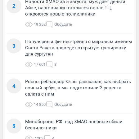
Новости ХМАО за 5 августа: муж дает деньги
2
Айзе, вартовчанин оголился возле ТЦ,
откроются новые поликлиники
19 352
Обсудить
Популярный фитнес-тренер с мировым именем
3
Света Ракета проведет открытую тренировку
для сургутян
17 601
8
Роспотребнадзор Югры рассказал, как выбрать
4
сочный арбуз, а мы подготовили 3 рецепта
салата с ним
14 850
Обсудить
Минобороны РФ: над ХМАО впервые сбили
5
беспилотники
7 203
4