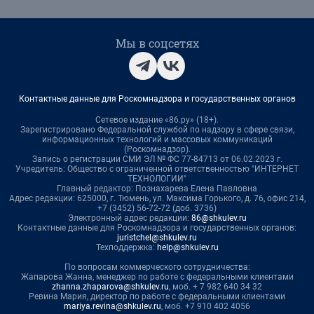
Мы в соцсетях
Контактные данные для Роскомнадзора и государственных органов
Сетевое издание «86.ру» (18+).
Зарегистрировано Федеральной службой по надзору в сфере связи,
информационных технологий и массовых коммуникаций
(Роскомнадзор).
Запись о регистрации СМИ ЭЛ № ФС 77-84713 от 06.02.2023 г.
Учредитель: Общество с ограниченной ответственностью "ИНТЕРНЕТ
ТЕХНОЛОГИИ"
Главный редактор: Познахарева Елена Павловна
Адрес редакции: 625000, г. Тюмень, ул. Максима Горького, д. 76, офис 214,
+7 (3452) 56-72-72 (доб. 3736)
Электронный адрес редакции:
86@shkulev.ru
Контактные данные для Роскомнадзора и государственных органов:
juristchel@shkulev.ru
Техподдержка:
help@shkulev.ru
По вопросам коммерческого сотрудничества:
Жапарова Жанна, менеджер по работе с федеральными клиентами
zhanna.zhaparova@shkulev.ru
, моб. + 7 982 640 34 32
Ревина Мария, директор по работе с федеральными клиентами
mariya.revina@shkulev.ru
, моб. +7 910 402 4056