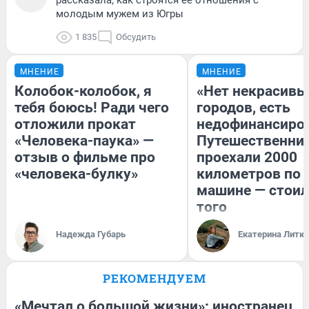
молодым мужем из Югры
1 835
Обсудить
МНЕНИЕ
МНЕНИЕ
Колобок-колобок, я
«Нет некрасивы
тебя боюсь! Ради чего
городов, есть
отложили прокат
недофинансиро
«Человека-паука» —
Путешественни
отзыв о фильме про
проехали 2000
«человека-булку»
километров по 
машине — стоил
того
Надежда Губарь
Екатерина Литк
РЕКОМЕНДУЕМ
«Мечтал о большой жизни»: иностранец