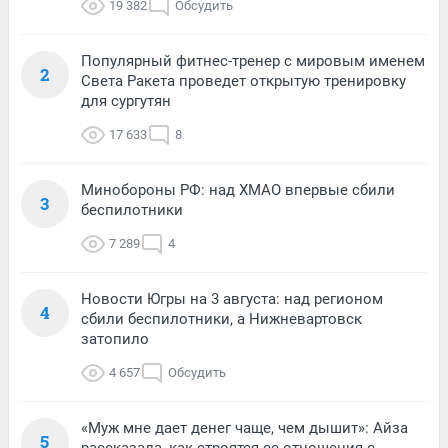
19 382
Обсудить
Популярный фитнес-тренер с мировым именем
2
Света Ракета проведет открытую тренировку
для сургутян
17 633
8
Минобороны РФ: над ХМАО впервые сбили
3
беспилотники
7 289
4
Новости Югры на 3 августа: над регионом
4
сбили беспилотники, а Нижневартовск
затопило
4 657
Обсудить
«Муж мне дает денег чаще, чем дышит»: Айза
5
рассказала, как строятся ее отношения с