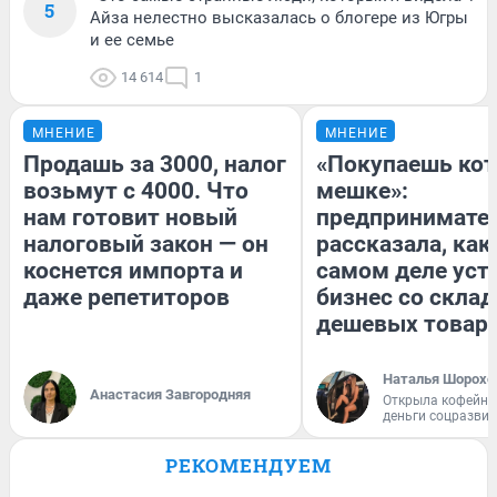
5
Айза нелестно высказалась о блогере из Югры
и ее семье
14 614
1
МНЕНИЕ
МНЕНИЕ
Продашь за 3000, налог
«Покупаешь кот
возьмут с 4000. Что
мешке»:
нам готовит новый
предпринимате
налоговый закон — он
рассказала, как
коснется импорта и
самом деле уст
даже репетиторов
бизнес со скла
дешевых товар
Наталья Шорохо
Анастасия Завгородняя
Открыла кофейну
деньги соцразви
РЕКОМЕНДУЕМ