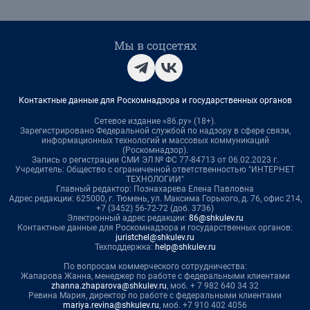
Мы в соцсетях
Контактные данные для Роскомнадзора и государственных органов
Сетевое издание «86.ру» (18+).
Зарегистрировано Федеральной службой по надзору в сфере связи,
информационных технологий и массовых коммуникаций
(Роскомнадзор).
Запись о регистрации СМИ ЭЛ № ФС 77-84713 от 06.02.2023 г.
Учредитель: Общество с ограниченной ответственностью "ИНТЕРНЕТ
ТЕХНОЛОГИИ"
Главный редактор: Познахарева Елена Павловна
Адрес редакции: 625000, г. Тюмень, ул. Максима Горького, д. 76, офис 214,
+7 (3452) 56-72-72 (доб. 3736)
Электронный адрес редакции:
86@shkulev.ru
Контактные данные для Роскомнадзора и государственных органов:
juristchel@shkulev.ru
Техподдержка:
help@shkulev.ru
По вопросам коммерческого сотрудничества:
Жапарова Жанна, менеджер по работе с федеральными клиентами
zhanna.zhaparova@shkulev.ru
, моб. + 7 982 640 34 32
Ревина Мария, директор по работе с федеральными клиентами
mariya.revina@shkulev.ru
, моб. +7 910 402 4056