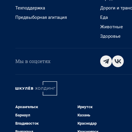
Техподдержка
Дороги и тран
Предвыборная агитация
Еда
Животные
Здоровье
Мы в соцсетях
Архангельск
Иркутск
Барнаул
Казань
Владивосток
Краснодар
Волгоград
Красноярск