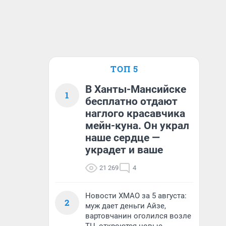
ТОП 5
В Ханты-Мансийске
1
бесплатно отдают
наглого красавчика
мейн-куна. Он украл
наше сердце —
украдет и ваше
21 269
4
Новости ХМАО за 5 августа:
2
муж дает деньги Айзе,
вартовчанин оголился возле