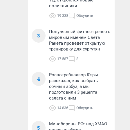
ТЦ, откроются новые
поликлиники
19 338
Обсудить
Популярный фитнес-тренер с
3
мировым именем Света
Ракета проведет открытую
тренировку для сургутян
17 587
8
Роспотребнадзор Югры
4
рассказал, как выбрать
сочный арбуз, а мы
подготовили 3 рецепта
салата с ним
14 836
Обсудить
Минобороны РФ: над ХМАО
5
впервые сбили