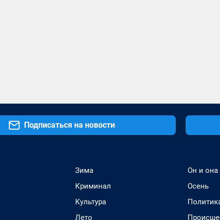
Подписаться на новости
Зима
Он и она
Криминал
Осень
Культура
Политик
Лето
Происше