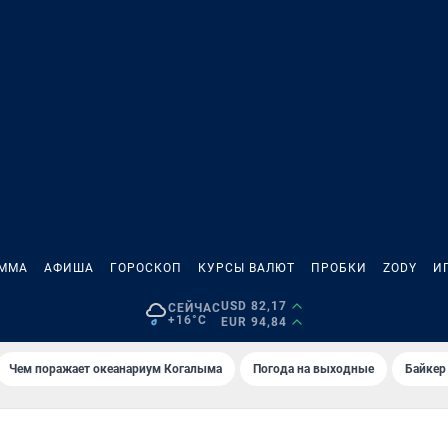
АММА
АФИША
ГОРОСКОП
КУРСЫ ВАЛЮТ
ПРОБКИ
ZODY
И
USD 82,17
СЕЙЧАС
+16°C
EUR 94,84
Чем поражает океанариум Когалыма
Погода на выходные
Байкер