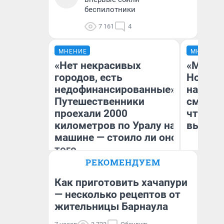
беспилотники
7 161
4
МНЕНИЕ
МНЕНИЕ
«Нет некрасивых
«Мы ви
городов, есть
Нолана
недофинансированные».
настро
Путешественники
смотре
проехали 2000
чтобы 
километров по Уралу на
выгляд
машине — стоило ли оно
того
РЕКОМЕНДУЕМ
Екатерина Литкевич
На
Как приготовить хачапури
— несколько рецептов от
жительницы Барнаула