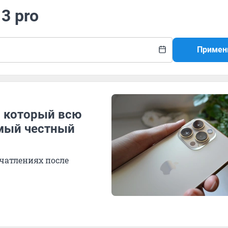
3 pro
Примен
, который всю
амый честный
чатлениях после