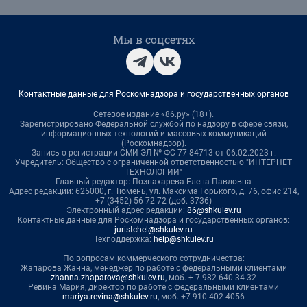
Мы в соцсетях
Контактные данные для Роскомнадзора и государственных органов
Сетевое издание «86.ру» (18+).
Зарегистрировано Федеральной службой по надзору в сфере связи,
информационных технологий и массовых коммуникаций
(Роскомнадзор).
Запись о регистрации СМИ ЭЛ № ФС 77-84713 от 06.02.2023 г.
Учредитель: Общество с ограниченной ответственностью "ИНТЕРНЕТ
ТЕХНОЛОГИИ"
Главный редактор: Познахарева Елена Павловна
Адрес редакции: 625000, г. Тюмень, ул. Максима Горького, д. 76, офис 214,
+7 (3452) 56-72-72 (доб. 3736)
Электронный адрес редакции:
86@shkulev.ru
Контактные данные для Роскомнадзора и государственных органов:
juristchel@shkulev.ru
Техподдержка:
help@shkulev.ru
По вопросам коммерческого сотрудничества:
Жапарова Жанна, менеджер по работе с федеральными клиентами
zhanna.zhaparova@shkulev.ru
, моб. + 7 982 640 34 32
Ревина Мария, директор по работе с федеральными клиентами
mariya.revina@shkulev.ru
, моб. +7 910 402 4056