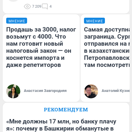
7 209
4
МНЕНИЕ
МНЕНИЕ
Продашь за 3000, налог
Самая доступна
возьмут с 4000. Что
заграница. Сур
нам готовит новый
отправился на 
налоговый закон — он
в казахстански
коснется импорта и
Петропавловск:
даже репетиторов
там посмотреть
Анастасия Завгородняя
Анатолий Кузне
РЕКОМЕНДУЕМ
«Мне должны 17 млн, но банку плачу
я»: почему в Башкирии обманутые в