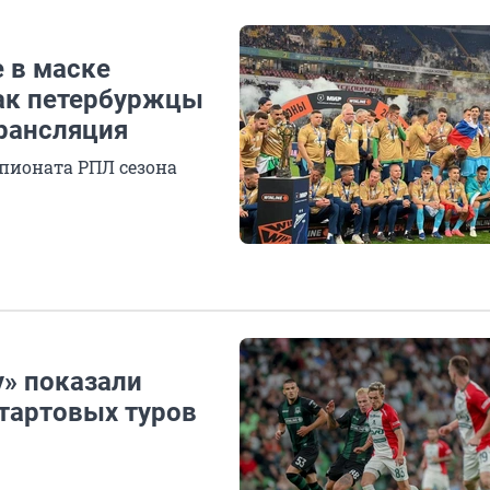
е в маске
Как петербуржцы
трансляция
мпионата РПЛ сезона
у» показали
стартовых туров