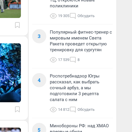
ТЦ, откроются новые
поликлиники
19 305
Обсудить
Популярный фитнес-тренер с
3
мировым именем Света
Ракета проведет открытую
тренировку для сургутян
17 539
8
Роспотребнадзор Югры
4
рассказал, как выбрать
сочный арбуз, а мы
подготовили 3 рецепта
салата с ним
14 812
Обсудить
Минобороны РФ: над ХМАО
5
впервые сбили