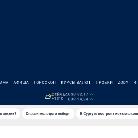
АММА
АФИША
ГОРОСКОП
КУРСЫ ВАЛЮТ
ПРОБКИ
ZODY
И
USD 82,17
СЕЙЧАС
+13°C
EUR 94,84
ую жизнь?
Спасли молодого лебедя
В Сургуте построят новые шко