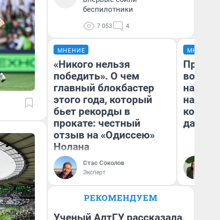
беспилотники
7 053
4
МНЕНИЕ
МНЕНИЕ
«Никого нельзя
Продаш
победить». О чем
возьмут
главный блокбастер
нам го
этого года, который
налого
бьет рекорды в
коснет
прокате: честный
даже р
отзыв на «Одиссею»
Нолана
Стас Соколов
Ан
Эксперт
РЕКОМЕНДУЕМ
Ученый АлтГУ рассказала,