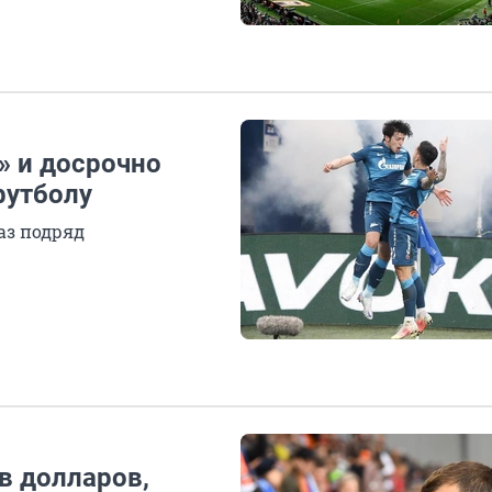
» и досрочно
футболу
аз подряд
в долларов,