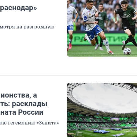
Краснодар»
смотря на разгромную
ионства, а
ть: расклады
ната России
юю гегемонию «Зенита»