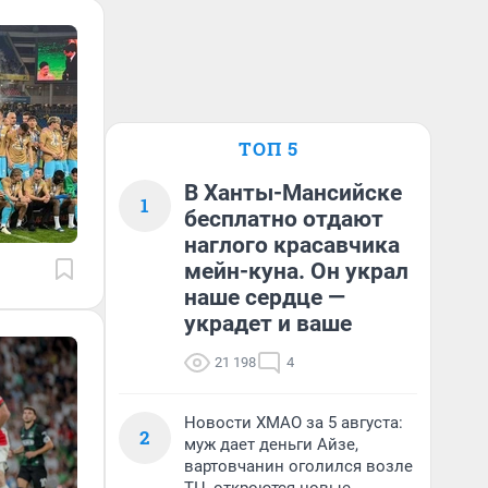
ТОП 5
В Ханты-Мансийске
1
бесплатно отдают
наглого красавчика
мейн-куна. Он украл
наше сердце —
украдет и ваше
21 198
4
Новости ХМАО за 5 августа:
2
муж дает деньги Айзе,
вартовчанин оголился возле