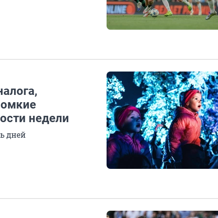
налога,
ромкие
вости недели
ь дней