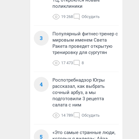
ТЦ, откроются новые
поликлиники
19 268
Обсудить
Популярный фитнес-тренер с
3
мировым именем Света
Ракета проведет открытую
тренировку для сургутян
17 473
8
Роспотребнадзор Югры
4
рассказал, как выбрать
сочный арбуз, а мы
подготовили 3 рецепта
салата с ним
14 789
Обсудить
«Это самые странные люди,
5
которых я видела»: Айза