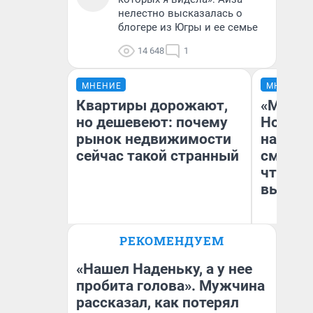
нелестно высказалась о
блогере из Югры и ее семье
14 648
1
МНЕНИЕ
МНЕНИЕ
Квартиры дорожают,
«Мы ви
но дешевеют: почему
Нолана
рынок недвижимости
настро
сейчас такой странный
смотре
чтобы 
выгляд
РЕКОМЕНДУЕМ
Екатерина Торопова
На
директор агентства
недвижимости
«Нашел Наденьку, а у нее
пробита голова». Мужчина
рассказал, как потерял