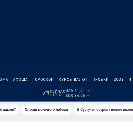
АММА
АФИША
ГОРОСКОП
КУРСЫ ВАЛЮТ
ПРОБКИ
ZODY
И
USD 81,41
СЕЙЧАС
+19°C
EUR 94,06
ую жизнь?
Спасли молодого лебедя
В Сургуте построят новые шко