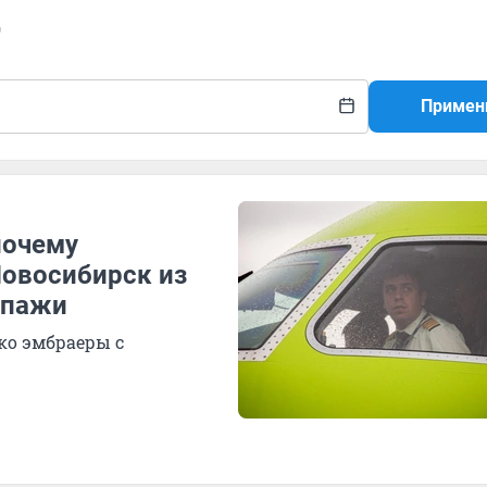
r
Примен
почему
Новосибирск из
ипажи
ко эмбраеры с