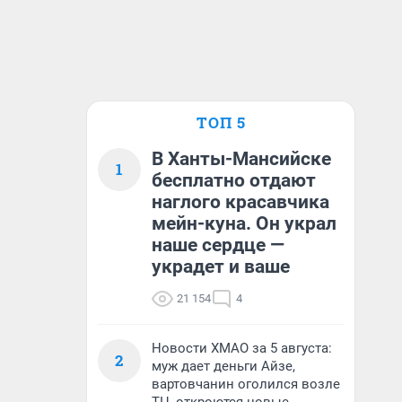
ТОП 5
В Ханты-Мансийске
1
бесплатно отдают
наглого красавчика
мейн-куна. Он украл
наше сердце —
украдет и ваше
21 154
4
Новости ХМАО за 5 августа:
2
муж дает деньги Айзе,
вартовчанин оголился возле