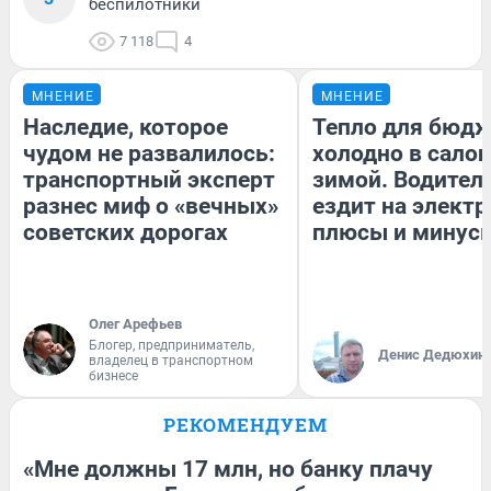
беспилотники
7 118
4
МНЕНИЕ
МНЕНИЕ
Наследие, которое
Тепло для бюдж
чудом не развалилось:
холодно в сало
транспортный эксперт
зимой. Водитель
разнес миф о «вечных»
ездит на электр
советских дорогах
плюсы и минус
Олег Арефьев
Блогер, предприниматель,
Денис Дедюхин
владелец в транспортном
бизнесе
РЕКОМЕНДУЕМ
«Мне должны 17 млн, но банку плачу