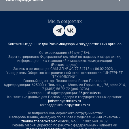
Мы в соцсетях
Контактные данные для Роскомнадзора и государственных органов
Сетевое издание «86.ру» (18+).
Зарегистрировано Федеральной службой по надзору в сфере связи,
информационных технологий и массовых коммуникаций
(Роскомнадзор).
Запись о регистрации СМИ ЭЛ № ФС 77-84713 от 06.02.2023 г.
Учредитель: Общество с ограниченной ответственностью "ИНТЕРНЕТ
ТЕХНОЛОГИИ"
Главный редактор: Познахарева Елена Павловна
Адрес редакции: 625000, г. Тюмень, ул. Максима Горького, д. 76, офис 214,
+7 (3452) 56-72-72 (доб. 3736)
Электронный адрес редакции:
86@shkulev.ru
Контактные данные для Роскомнадзора и государственных органов:
juristchel@shkulev.ru
Техподдержка:
help@shkulev.ru
По вопросам коммерческого сотрудничества:
Жапарова Жанна, менеджер по работе с федеральными клиентами
zhanna.zhaparova@shkulev.ru
, моб. + 7 982 640 34 32
Ревина Мария, директор по работе с федеральными клиентами